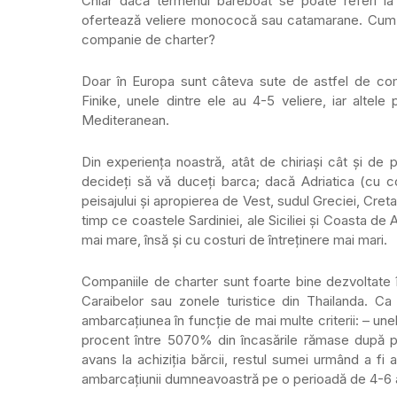
Chiar dacă termenul bareboat se poate referi la 
ofertează veliere monococă sau catamarane. Cum pute
companie de charter?
Doar în Europa sunt câteva sute de astfel de comp
Finike, unele dintre ele au 4-5 veliere, iar altele 
Mediteranean.
Din experiența noastră, atât de chiriași cât și de
decideți să vă duceți barca; dacă Adriatica (cu 
peisajului și apropierea de Vest, sudul Greciei, Creta
timp ce coastele Sardiniei, ale Siciliei și Coasta de
mai mare, însă și cu costuri de întreținere mai mari.
Companiile de charter sunt foarte bine dezvoltate î
Caraibelor sau zonele turistice din Thailanda. C
ambarcațiunea în funcție de mai multe criterii: – une
procent între 5070% din încasările rămase după plat
avans la achiziția bărcii, restul sumei urmând a fi
ambarcațiunii dumneavoastră pe o perioadă de 4-6 a