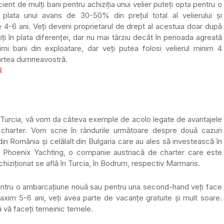
cient de mulți bani pentru achiziția unui velier puteți opta pentru o
plata unui avans de 30-50% din prețul total al velierului și
 4-6 ani. Veți deveni proprietarul de drept al acestuia doar după
ți în plata diferenței, dar nu mai târziu decât în perioada agreată
i bani din exploatare, dar veți putea folosi velierul minim 4
partea dumneavostră.
n Turcia, vă vom da câteva exemple de acolo legate de avantajele
în charter. Vom scrie în rândurile următoare despre două cazuri
din România și celălalt din Bulgaria care au ales să investească în
 cu Phoenix Yachting, o companie austriacă de charter care este
chiziționat se află în Turcia, în Bodrum, respectiv Marmaris.
 pentru o ambarcațiune nouă sau pentru una second-hand veți face
 maxim 5-6 ani, veți avea parte de vacanțe gratuite și mult soare.
ă vă faceți temeinic temele.