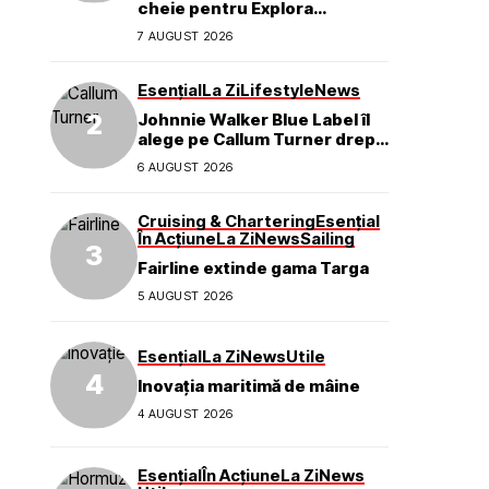
cheie pentru Explora
Journeys
7 AUGUST 2026
Esențial
La Zi
Lifestyle
News
Johnnie Walker Blue Label îl
alege pe Callum Turner drept
noul ambasador global al
6 AUGUST 2026
mărcii
Cruising & Chartering
Esențial
În Acțiune
La Zi
News
Sailing
Fairline extinde gama Targa
5 AUGUST 2026
Esențial
La Zi
News
Utile
Inovația maritimă de mâine
4 AUGUST 2026
Esențial
În Acțiune
La Zi
News