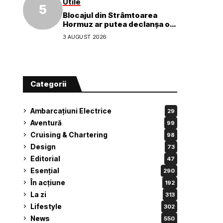
Utile
Blocajul din Strâmtoarea
Hormuz ar putea declanșa o
criză ecologică globală
3 AUGUST 2026
Categorii
Ambarcațiuni Electrice
29
Aventură
99
Cruising & Chartering
98
Design
73
Editorial
47
Esențial
290
În acțiune
192
La zi
313
Lifestyle
302
News
550