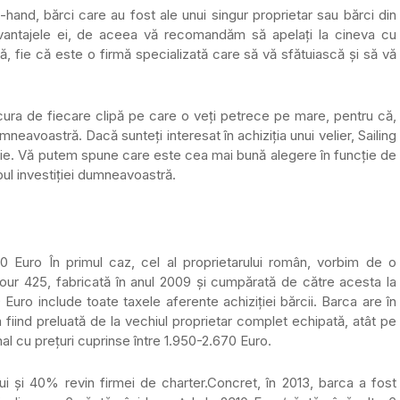
-hand, bărci care au fost ale unui singur proprietar sau bărci din
zavantajele ei, de aceea vă recomandăm să apelați la cineva cu
, fie că este o firmă specializată care să vă sfătuiască și să vă
cura de fiecare clipă pe care o veți petrece pe mare, pentru că,
neavoastră. Dacă sunteți interesat în achiziția unui velier, Sailing
izie. Vă putem spune care este cea mai bună alegere în funcție de
bul investiției dumneavoastră.
00 Euro În primul caz, cel al proprietarului român, vorbim de o
our 425, fabricată în anul 2009 și cumpărată de către acesta la
 Euro include toate taxele aferente achiziției bărcii. Barca are în
a fiind preluată de la vechiul proprietar complet echipată, atât pe
al cu prețuri cuprinse între 1.950-2.670 Euro.
lui și 40% revin firmei de charter.Concret, în 2013, barca a fost