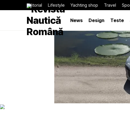
Editorial
Lifestyle
Yachting shop
Travel
Spor
News
Design
Teste