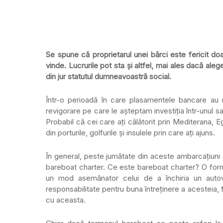
Se spune că proprietarul unei bărci este fericit doa
vinde. Lucrurile pot sta și altfel, mai ales dacă aleg
din jur statutul dumneavoastră social.
Într-o perioadă în care plasamentele bancare au 
revigorare pe care le așteptam investiția într-unul s
Probabil că cei care ați călătorit prin Mediterana, 
din porturile, golfurile și insulele prin care ați ajuns.
În general, peste jumătate din aceste ambarcațiuni
bareboat charter. Ce este bareboat charter? O formă 
un mod asemănator celui de a închiria un autove
responsabilitate pentru buna întreținere a acesteia,
cu aceasta.