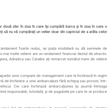
r două zile: în ziua în care își cumpără barca și în ziua în care o
eți să nu vă cumpărați un velier doar din capriciul de a arăta celor
randament foarte redus, iar piața imobiliară nu dă semnele de
au mai multe veliere are un randament financiar destul de atractiv.
Egeea, Adriatica sau Caraibe ați remarcat numărul mare de veliere
 aparțin unor companii de management care le închiriază în regim
de închiriere a unei ambarcațiuni fără echipaj sau provizii, într-
hicul. Cei care închiriază ambarcațiunea își asumă întreaga
 fiind responsabili, totodată, și de pagubele pe care le-ar produce