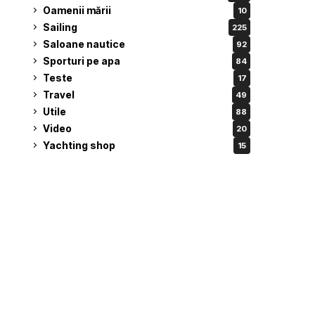
Oamenii mării
10
Sailing
225
Saloane nautice
92
Sporturi pe apa
84
Teste
17
Travel
49
Utile
88
Video
20
Yachting shop
15