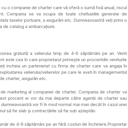
ți cu o companie de charter care vă oferă o sumă fixă anual, riscul
nt. Compania se va ocupa de toate cheltuielile generate de
lata taxelor portuare, a asigurării etc. Dumneavoastră veți primi o
a de catalog a ambarcațiunii.
sirea gratuită a velierului timp de 4-6 săptămâni pe an. Venit
este cea în care proprietarul primește un procentdin veniturile
eți incheia un parteneriat cu firma de charter care va angaja în
xploatarea velierului/velierelor pe care le aveti în managementul
 de charter, asigurări etc.
al de marketing al companiei de charter. Compania de charter va
acest procent ei vor da mai departe către agenții de charter sau
ile dumneavoastră vor fi în mod normal mai mari decât în cazul unei
ul să fie slab și contractările să fie sub așteptări.
umăr de 4-6 săptămâni pe an fără costuri de închiriere.Proprietar