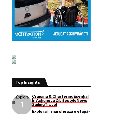
Top Insights
Cruising & Chartering
Esențial
În Acțiune
La Zi
Lifestyle
News
Sailing
Travel
Explora III marchează o etapă-