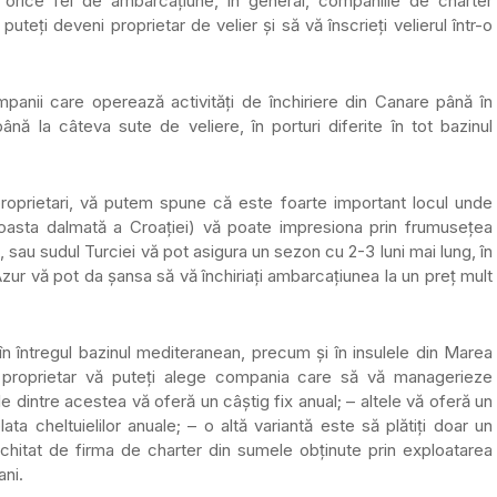
orice fel de ambarcațiune, în general, companiile de charter
ți deveni proprietar de velier și să vă înscrieți velierul într-o
anii care operează activități de închiriere din Canare până în
până la câteva sute de veliere, în porturi diferite în tot bazinul
 proprietari, vă putem spune că este foarte important locul unde
coasta dalmată a Croației) vă poate impresiona prin frumusețea
, sau sudul Turciei vă pot asigura un sezon cu 2-3 luni mai lung, în
 Azur vă pot da șansa să vă închiriați ambarcațiunea la un preț mult
n întregul bazinul mediteranean, precum și în insulele din Marea
a proprietar vă puteți alege compania care să vă managerieze
le dintre acestea vă oferă un câștig fix anual; – altele vă oferă un
a cheltuielilor anuale; – o altă variantă este să plătiți doar un
 achitat de firma de charter din sumele obținute prin exploatarea
ni.