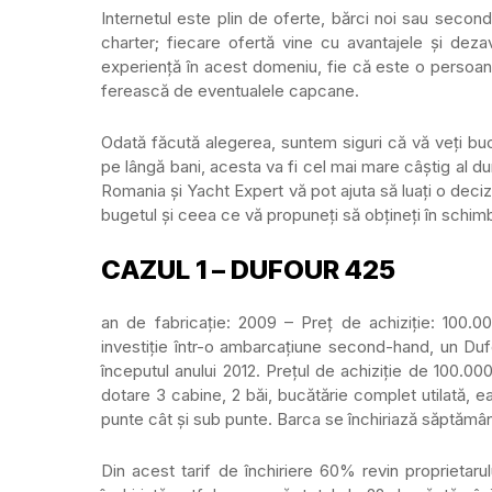
Internetul este plin de oferte, bărci noi sau second
charter; fiecare ofertă vine cu avantajele și de
experiență în acest domeniu, fie că este o persoană
ferească de eventualele capcane.
Odată făcută alegerea, suntem siguri că vă veți bu
pe lângă bani, acesta va fi cel mai mare câștig al dum
Romania și Yacht Expert vă pot ajuta să luați o dec
bugetul și ceea ce vă propuneți să obțineți în schim
CAZUL 1 – DUFOUR 425
an de fabricație: 2009 – Preț de achiziție: 100.0
investiție într-o ambarcațiune second-hand, un Duf
începutul anului 2012. Prețul de achiziție de 100.000
dotare 3 cabine, 2 băi, bucătărie complet utilată, e
punte cât și sub punte. Barca se închiriază săptămân
Din acest tarif de închiriere 60% revin proprietaru