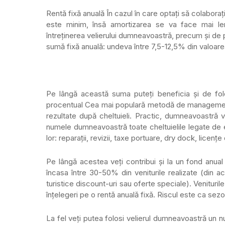
Rentă fixă anuală În cazul în care optați să colabora
este minim, însă amortizarea se va face mai le
întreținerea velierului dumneavoastră, precum și de p
sumă fixă anuală: undeva între 7,5-12,5% din valoare
Pe lângă această suma puteți beneficia și de folo
procentual Cea mai populară metodă de management 
rezultate după cheltuieli. Practic, dumneavoastră v
numele dumneavoastră toate cheltuielile legate de e
lor: reparații, revizii, taxe portuare, dry dock, licențe
Pe lângă acestea veți contribui și la un fond anu
încasa între 30-50% din veniturile realizate (din 
turistice discount-uri sau oferte speciale). Venitur
înțelegeri pe o rentă anuală fixă. Riscul este ca sezon
La fel veți putea folosi velierul dumneavoastră un n