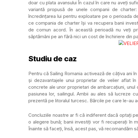
doar cu plata avansului În cazul în care nu aveți sufi
variantă propusă de unele companii de charter: 
încredințarea lui pentru exploatare pe o perioada de
ce compania de charter își va recupera banii investi
de comun acord. În această perioadă nu veți prim
săptămâni pe an fără nici un cost de închiriere din 
Studiu de caz
Pentru că Sailing Romania activează de câțiva ani î
și dezavantajele unui proprietar de velier aflat 
concrete ale unor proprietari de ambarcațiuni, unul 
pasiunea lor, sailingul. Ambii au ales să lucreze
prezentă pe litoralul turcesc. Bărcile pe care le-au a
Concluziile noastre ar fi că indiferent dacă optați
o alegere bună; banii investiți vor fi recuperați în
Înainte să faceți, însă, acest pas, vă recomandăm s