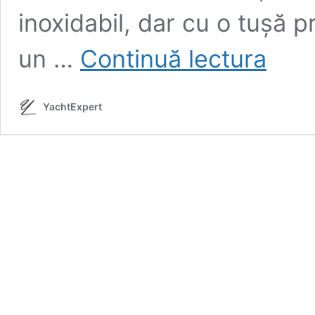
inoxidabil, dar cu o tușă p
Premieră
un …
Continuă lectura
pentru
o
piesa
YachtExpert
de
rezistență
a
lui
Omega,
Seamaster
Diver
300M