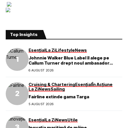
Top Insights
Esențial
La Zi
Lifestyle
News
Johnnie Walker Blue Label îl alege pe
Callum Turner drept noul ambasador
global al mărcii
6 AUGUST 2026
Cruising & Chartering
Esențial
În Acțiune
La Zi
News
Sailing
Fairline extinde gama Targa
5 AUGUST 2026
Esențial
La Zi
News
Utile
Inovația maritimă de mâine