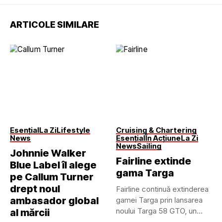
ARTICOLE SIMILARE
Esențial
La Zi
Lifestyle
Cruising & Chartering
News
Esențial
În Acțiune
La Zi
News
Sailing
Johnnie Walker
Fairline extinde
Blue Label îl alege
gama Targa
pe Callum Turner
drept noul
Fairline continuă extinderea
ambasador global
gamei Targa prin lansarea
noului Targa 58 GTO, un...
al mărcii