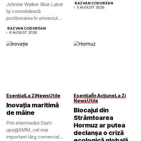
RAZVAN CODOREAN
Johnnie Walker Blue Label
5 AUGUST 2026
își consolidează
poziționarea în universul
luxului contemporan prin...
RAZVAN CODOREAN
6 AUGUST 2026
Esențial
La Zi
News
Utile
Esențial
În Acțiune
La Zi
News
Utile
Inovația maritimă
Blocajul din
de mâine
Strâmtoarea
Prin intermediul Start-
Hormuz ar putea
ups@SMM, cel mai
declanșa o criză
important târg comercial
ecologică globală