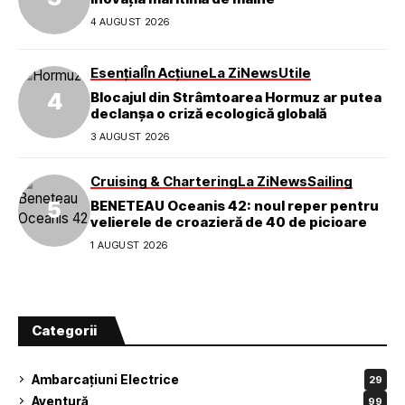
4 AUGUST 2026
Esențial
În Acțiune
La Zi
News
Utile
Blocajul din Strâmtoarea Hormuz ar putea
declanșa o criză ecologică globală
3 AUGUST 2026
Cruising & Chartering
La Zi
News
Sailing
BENETEAU Oceanis 42: noul reper pentru
velierele de croazieră de 40 de picioare
1 AUGUST 2026
Categorii
Ambarcațiuni Electrice
29
Aventură
99