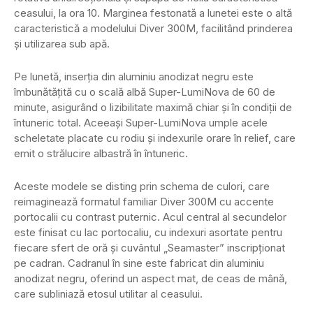
ceasului, la ora 10. Marginea festonată a lunetei este o altă
caracteristică a modelului Diver 300M, facilitând prinderea
și utilizarea sub apă.
Pe lunetă, inserția din aluminiu anodizat negru este
îmbunătățită cu o scală albă Super-LumiNova de 60 de
minute, asigurând o lizibilitate maximă chiar și în condiții de
întuneric total. Aceeași Super-LumiNova umple acele
scheletate placate cu rodiu și indexurile orare în relief, care
emit o strălucire albastră în întuneric.
Aceste modele se disting prin schema de culori, care
reimaginează formatul familiar Diver 300M cu accente
portocalii cu contrast puternic. Acul central al secundelor
este finisat cu lac portocaliu, cu indexuri asortate pentru
fiecare sfert de oră și cuvântul „Seamaster” inscripționat
pe cadran. Cadranul în sine este fabricat din aluminiu
anodizat negru, oferind un aspect mat, de ceas de mână,
care subliniază etosul utilitar al ceasului.