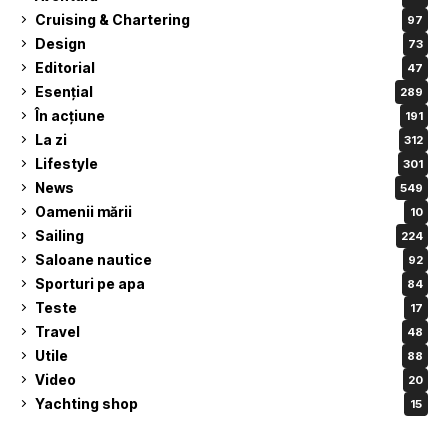
Cruising & Chartering
97
Design
73
Editorial
47
Esențial
289
În acțiune
191
La zi
312
Lifestyle
301
News
549
Oamenii mării
10
Sailing
224
Saloane nautice
92
Sporturi pe apa
84
Teste
17
Travel
48
Utile
88
Video
20
Yachting shop
15