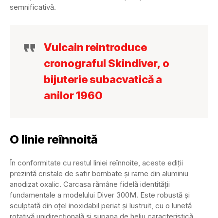
semnificativă.
Vulcain reintroduce
cronograful Skindiver, o
bijuterie subacvatică a
anilor 1960
O linie reînnoită
În conformitate cu restul liniei reînnoite, aceste ediții
prezintă cristale de safir bombate și rame din aluminiu
anodizat oxalic. Carcasa rămâne fidelă identității
fundamentale a modelului Diver 300M. Este robustă și
sculptată din oțel inoxidabil periat și lustruit, cu o lunetă
rotativă unidirecțională și supapa de heliu caracteristică