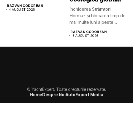
maritim din lume pune...
RAZVAN CODOREAN
Închiderea Strâmtorii
4 AUGUST 2026
Hormuz și blocarea timp de
mai multe luni a peste...
RAZVAN CODOREAN
3 AUGUST 2026
© YachtExpert. Toate drepturile rezervate.
Home
Despre Noi
AutoExpert Media