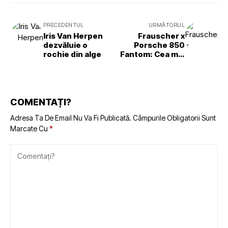
PRECEDENTUL
URMĂTORUL
Iris Van Herpen
Frauscher x
dezvăluie o
Porsche 850
rochie din alge
Fantom: Cea mai
rapidă barcă
electrică din
Monaco Energy
Boat Challenge!
COMENTAȚI?
Adresa Ta De Email Nu Va Fi Publicată.
Câmpurile Obligatorii Sunt
Marcate Cu
*