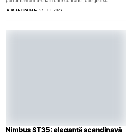
performanței într-una în care confortul, designul și
versatilitatea au devenit...
ADRIAN DRAGAN
27 IULIE 2026
Nimbus ST35: eleganță scandinavă