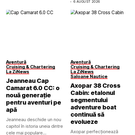
6 AUGUST 2026
Aventură
Aventură
Cruising & Chartering
Cruising & Chartering
La Zi
News
La Zi
News
Saloane Nautice
Jeanneau Cap
Axopar 38 Cross
Camarat 6.0 CC: o
Cabin: etalonul
nouă generație
segmentului
pentru aventuri pe
adventure boat
apă
continuă să
Jeanneau deschide un nou
evolueze
capitol în istoria uneia dintre
Axopar perfecționează
cele mai populare...