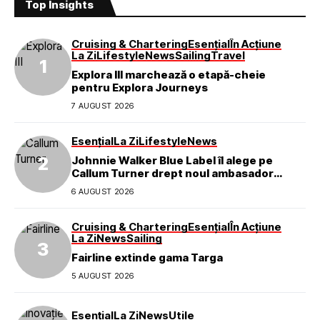
Top Insights
Cruising & Chartering
Esențial
În Acțiune
La Zi
Lifestyle
News
Sailing
Travel
Explora III marchează o etapă-cheie
pentru Explora Journeys
7 AUGUST 2026
Esențial
La Zi
Lifestyle
News
Johnnie Walker Blue Label îl alege pe
Callum Turner drept noul ambasador
global al mărcii
6 AUGUST 2026
Cruising & Chartering
Esențial
În Acțiune
La Zi
News
Sailing
Fairline extinde gama Targa
5 AUGUST 2026
Esențial
La Zi
News
Utile