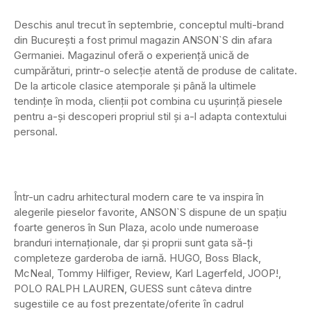
Deschis anul trecut în septembrie, conceptul multi-brand
din București a fost primul magazin ANSON`S din afara
Germaniei. Magazinul oferă o experiență unică de
cumpărături, printr-o selecţie atentă de produse de calitate.
De la articole clasice atemporale și până la ultimele
tendințe în moda, clienții pot combina cu ușurință piesele
pentru a-și descoperi propriul stil şi a-l adapta contextului
personal.
Într-un cadru arhitectural modern care te va inspira în
alegerile pieselor favorite, ANSON`S dispune de un spațiu
foarte generos în Sun Plaza, acolo unde numeroase
branduri internaționale, dar şi proprii sunt gata să-ți
completeze garderoba de iarnă. HUGO, Boss Black,
McNeal, Tommy Hilfiger, Review, Karl Lagerfeld, JOOP!,
POLO RALPH LAUREN, GUESS sunt câteva dintre
sugestiile ce au fost prezentate/oferite ȋn cadrul