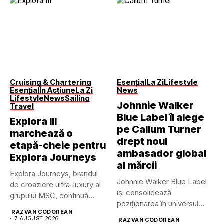
Cruising & Chartering
Esențial
La Zi
Lifestyle
Esențial
În Acțiune
La Zi
News
Lifestyle
News
Sailing
Johnnie Walker
Travel
Blue Label îl alege
Explora III
pe Callum Turner
marchează o
drept noul
etapă-cheie pentru
ambasador global
Explora Journeys
al mărcii
Explora Journeys, brandul
Johnnie Walker Blue Label
de croaziere ultra-luxury al
își consolidează
grupului MSC, continuă
poziționarea în universul
dezvoltarea uneia...
RAZVAN CODOREAN
luxului contemporan prin...
7 AUGUST 2026
RAZVAN CODOREAN