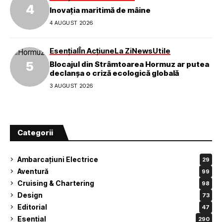
Inovația maritimă de mâine
4 AUGUST 2026
Esențial
În Acțiune
La Zi
News
Utile
Blocajul din Strâmtoarea Hormuz ar putea
declanșa o criză ecologică globală
3 AUGUST 2026
Categorii
Ambarcațiuni Electrice
29
Aventură
99
Cruising & Chartering
98
Design
73
Editorial
47
Esențial
290