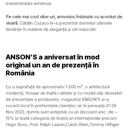
evenimentului aniversar.
Pe cele mai cool vibe-uri, armonios ȋmbinate cu acorduri de
vioară
, Cătălin Cazacu le-a prezentat domnilor ultimele
tendinţe ȋn materie de eleganţă şi stil masculin.
ANSON’S a aniversat în mod
original un an de prezență ȋn
România
Cu o suprafață de aproximativ 1.500 m², o arhitectură
modernă, finisaje de înaltă calitate și cu modul său deosebit
de prezentare a produselor, magazinul ANSON’S și-a
cucerit locul în preferinţele clienților, iar In perioada 21-28
Nov 2022, domnii sunt asteptaţi cu un discount unic de –
15% la toată categoria de brand uri internaţionale precum
Hugo Boss, Polo Ralph Lauren,Calvin Klein,Tommy Hilfiger