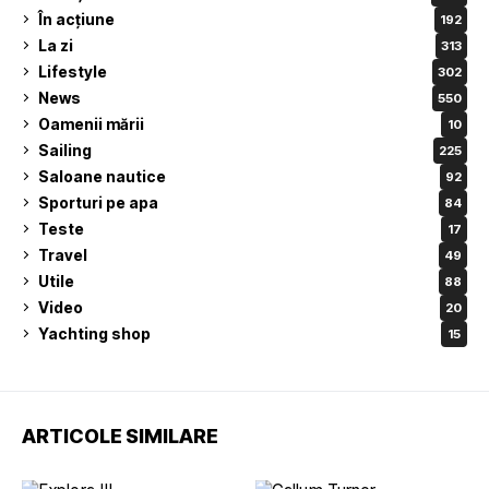
În acțiune
192
La zi
313
Lifestyle
302
News
550
Oamenii mării
10
Sailing
225
Saloane nautice
92
Sporturi pe apa
84
Teste
17
Travel
49
Utile
88
Video
20
Yachting shop
15
ARTICOLE SIMILARE