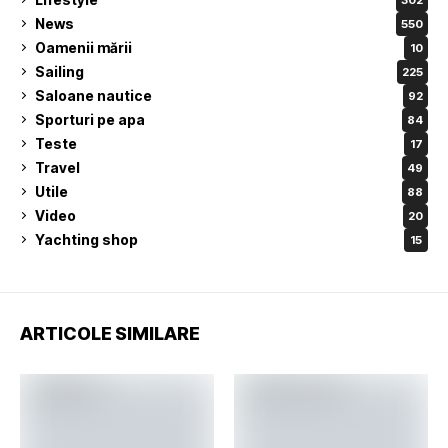
News
550
Oamenii mării
10
Sailing
225
Saloane nautice
92
Sporturi pe apa
84
Teste
17
Travel
49
Utile
88
Video
20
Yachting shop
15
ARTICOLE SIMILARE