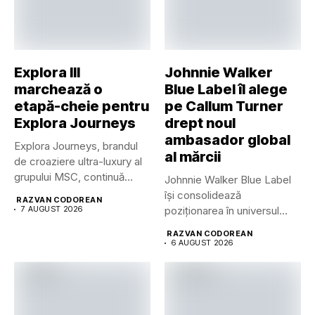
Explora III
Johnnie Walker
marchează o
Blue Label îl alege
etapă-cheie pentru
pe Callum Turner
Explora Journeys
drept noul
ambasador global
Explora Journeys, brandul
al mărcii
de croaziere ultra-luxury al
grupului MSC, continuă
Johnnie Walker Blue Label
dezvoltarea uneia...
își consolidează
RAZVAN CODOREAN
7 AUGUST 2026
poziționarea în universul
luxului contemporan prin...
RAZVAN CODOREAN
6 AUGUST 2026