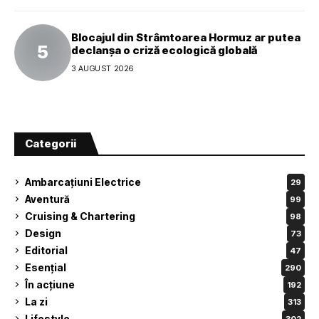
Blocajul din Strâmtoarea Hormuz ar putea
declanșa o criză ecologică globală
3 AUGUST 2026
Categorii
Ambarcațiuni Electrice
29
Aventură
99
Cruising & Chartering
98
Design
73
Editorial
47
Esențial
290
În acțiune
192
La zi
313
Lifestyle
302