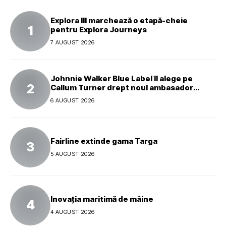
Explora III marchează o etapă-cheie
pentru Explora Journeys
7 AUGUST 2026
Johnnie Walker Blue Label îl alege pe
Callum Turner drept noul ambasador
global al mărcii
6 AUGUST 2026
Fairline extinde gama Targa
5 AUGUST 2026
Inovația maritimă de mâine
4 AUGUST 2026