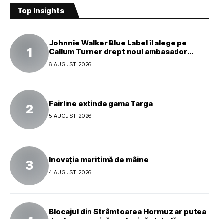
Top Insights
Johnnie Walker Blue Label îl alege pe
Callum Turner drept noul ambasador
global al mărcii
6 AUGUST 2026
Fairline extinde gama Targa
5 AUGUST 2026
Inovația maritimă de mâine
4 AUGUST 2026
Blocajul din Strâmtoarea Hormuz ar putea