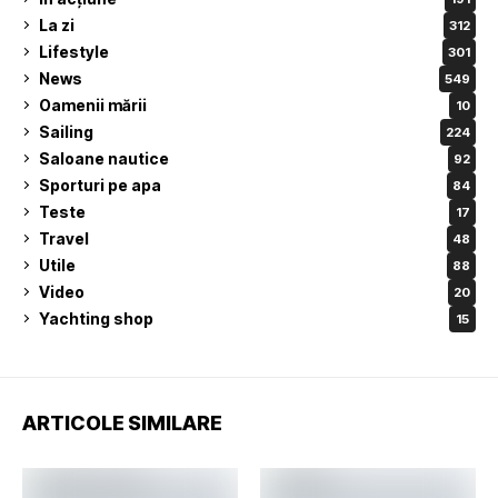
La zi
312
Lifestyle
301
News
549
Oamenii mării
10
Sailing
224
Saloane nautice
92
Sporturi pe apa
84
Teste
17
Travel
48
Utile
88
Video
20
Yachting shop
15
ARTICOLE SIMILARE