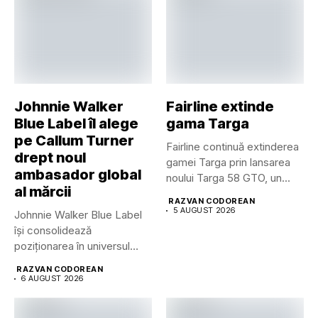
Johnnie Walker
Fairline extinde
Blue Label îl alege
gama Targa
pe Callum Turner
Fairline continuă extinderea
drept noul
gamei Targa prin lansarea
ambasador global
noului Targa 58 GTO, un...
al mărcii
RAZVAN CODOREAN
5 AUGUST 2026
Johnnie Walker Blue Label
își consolidează
poziționarea în universul
luxului contemporan prin...
RAZVAN CODOREAN
6 AUGUST 2026