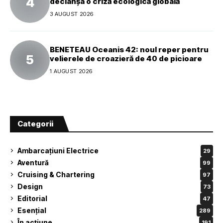
declanșa o criză ecologică globală
3 AUGUST 2026
BENETEAU Oceanis 42: noul reper pentru
velierele de croazieră de 40 de picioare
1 AUGUST 2026
Categorii
Ambarcațiuni Electrice
29
Aventură
99
Cruising & Chartering
97
Design
73
Editorial
47
Esențial
289
În acțiune
191