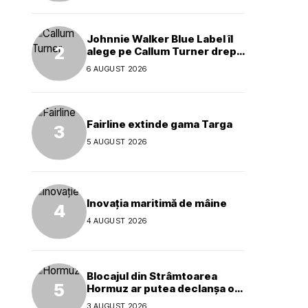
Johnnie Walker Blue Label îl
alege pe Callum Turner drept
noul ambasador global al
6 AUGUST 2026
mărcii
Fairline extinde gama Targa
5 AUGUST 2026
Inovația maritimă de mâine
4 AUGUST 2026
Blocajul din Strâmtoarea
Hormuz ar putea declanșa o
criză ecologică globală
3 AUGUST 2026