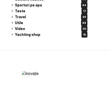
Sporturi pe apa
84
Teste
17
Travel
49
Utile
88
Video
20
Yachting shop
15