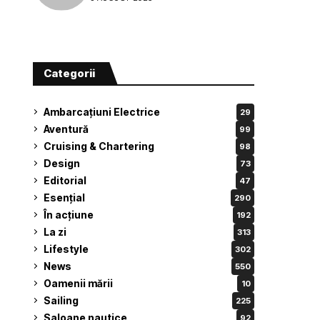
Categorii
Ambarcațiuni Electrice
29
Aventură
99
Cruising & Chartering
98
Design
73
Editorial
47
Esențial
290
În acțiune
192
La zi
313
Lifestyle
302
News
550
Oamenii mării
10
Sailing
225
Saloane nautice
92