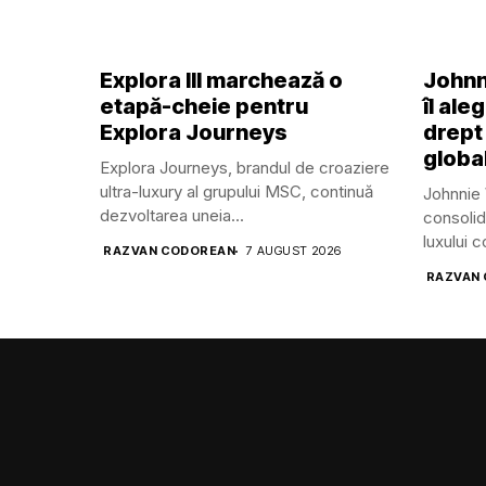
Explora III marchează o
Johnn
etapă-cheie pentru
îl ale
Explora Journeys
drept
global
Explora Journeys, brandul de croaziere
ultra-luxury al grupului MSC, continuă
Johnnie 
dezvoltarea uneia...
consolid
luxului 
RAZVAN CODOREAN
7 AUGUST 2026
RAZVAN