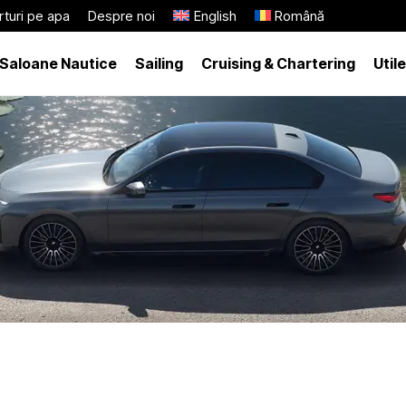
turi pe apa
Despre noi
English
Română
Saloane Nautice
Sailing
Cruising & Chartering
Utile