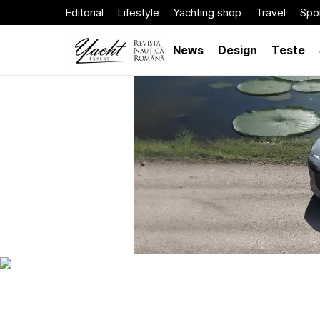
Editorial
Lifestyle
Yachting shop
Travel
Spor
News
Design
Teste