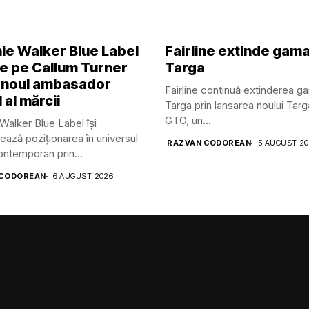
ie Walker Blue Label
Fairline extinde gam
ge pe Callum Turner
Targa
 noul ambasador
Fairline continuă extinderea g
 al mărcii
Targa prin lansarea noului Tar
GTO, un...
Walker Blue Label își
ează poziționarea în universul
RAZVAN CODOREAN
5 AUGUST 2
contemporan prin...
 CODOREAN
6 AUGUST 2026