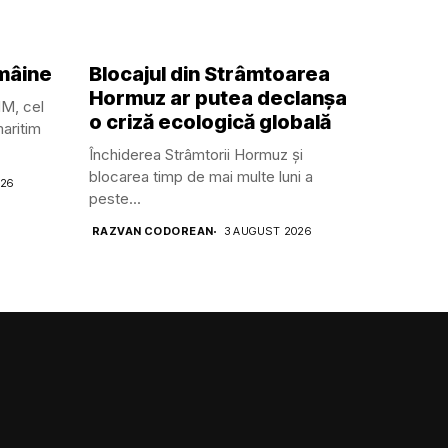
 mâine
Blocajul din Strâmtoarea
Hormuz ar putea declanșa
MM, cel
o criză ecologică globală
aritim
Închiderea Strâmtorii Hormuz și
blocarea timp de mai multe luni a
026
peste...
RAZVAN CODOREAN
3 AUGUST 2026