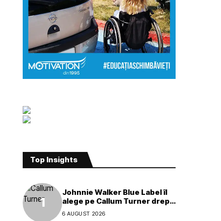
Top Insights
Johnnie Walker Blue Label îl
alege pe Callum Turner drept
noul ambasador global al
6 AUGUST 2026
mărcii