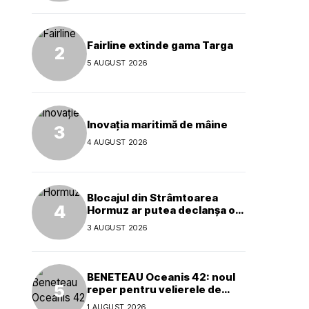
Fairline extinde gama Targa
5 AUGUST 2026
Inovația maritimă de mâine
4 AUGUST 2026
Blocajul din Strâmtoarea
Hormuz ar putea declanșa o
criză ecologică globală
3 AUGUST 2026
BENETEAU Oceanis 42: noul
reper pentru velierele de
croazieră de 40 de picioare
1 AUGUST 2026