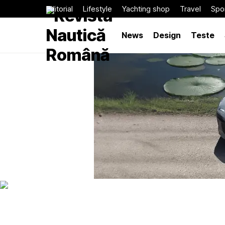
Editorial
Lifestyle
Yachting shop
Travel
Spor
News
Design
Teste