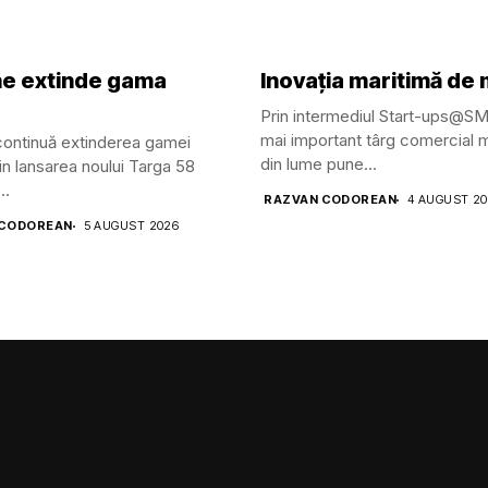
ine extinde gama
Inovația maritimă de
Prin intermediul Start-ups@S
mai important târg comercial m
 continuă extinderea gamei
din lume pune...
in lansarea noului Targa 58
..
RAZVAN CODOREAN
4 AUGUST 2
 CODOREAN
5 AUGUST 2026