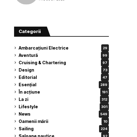
Categorii
Ambarcațiuni Electrice
29
Aventură
99
Cruising & Chartering
97
Design
73
Editorial
47
Esențial
289
În acțiune
191
La zi
312
Lifestyle
301
News
549
Oamenii mării
10
Sailing
224
Saloane nautice
92