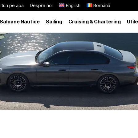
turi pe apa
Despre noi
English
Română
Saloane Nautice
Sailing
Cruising & Chartering
Utile