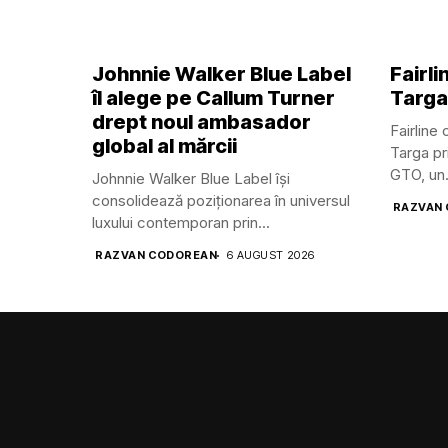
Johnnie Walker Blue Label
Fairl
îl alege pe Callum Turner
Targa
drept noul ambasador
Fairline
global al mărcii
Targa pr
GTO, un.
Johnnie Walker Blue Label își
consolidează poziționarea în universul
RAZVAN
luxului contemporan prin...
RAZVAN CODOREAN
6 AUGUST 2026