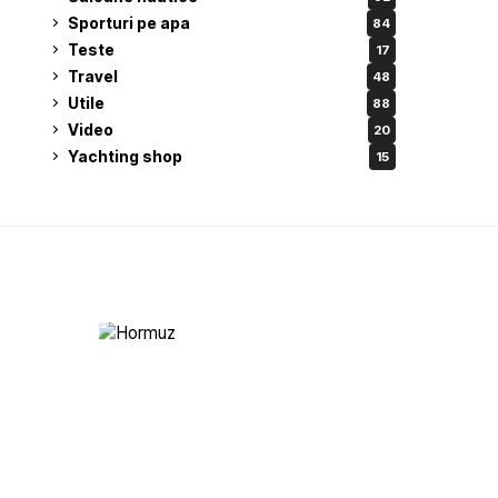
Sporturi pe apa
84
Teste
17
Travel
48
Utile
88
Video
20
Yachting shop
15