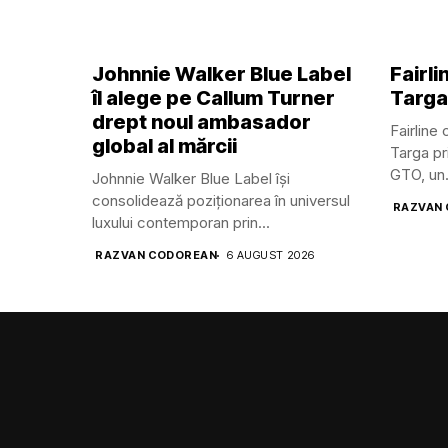
Johnnie Walker Blue Label
Fairl
îl alege pe Callum Turner
Targa
drept noul ambasador
Fairline
global al mărcii
Targa pr
GTO, un.
Johnnie Walker Blue Label își
consolidează poziționarea în universul
RAZVAN
luxului contemporan prin...
RAZVAN CODOREAN
6 AUGUST 2026