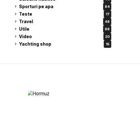
Sporturi pe apa
84
Teste
17
Travel
48
Utile
88
Video
20
Yachting shop
15