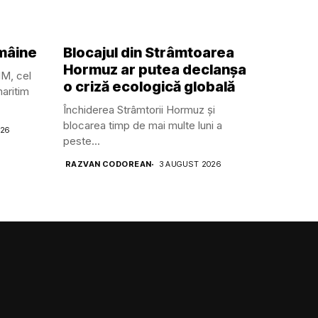
 mâine
Blocajul din Strâmtoarea
Hormuz ar putea declanșa
MM, cel
o criză ecologică globală
aritim
Închiderea Strâmtorii Hormuz și
blocarea timp de mai multe luni a
026
peste...
RAZVAN CODOREAN
3 AUGUST 2026