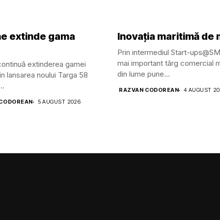
ine extinde gama
Inovația maritimă de
Prin intermediul Start-ups@S
mai important târg comercial m
 continuă extinderea gamei
din lume pune...
in lansarea noului Targa 58
..
RAZVAN CODOREAN
4 AUGUST 2
 CODOREAN
5 AUGUST 2026