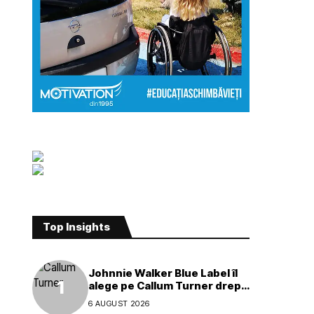
Top Insights
Johnnie Walker Blue Label îl
alege pe Callum Turner drept
noul ambasador global al
6 AUGUST 2026
mărcii