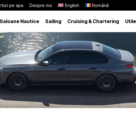
turi pe apa
Despre noi
English
Română
Saloane Nautice
Sailing
Cruising & Chartering
Utile