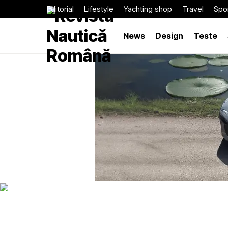
Editorial
Lifestyle
Yachting shop
Travel
Spor
News
Design
Teste