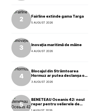
Fairline extinde gama Targa
5 AUGUST 2026
Inovația maritimă de mâine
4 AUGUST 2026
Blocajul din Strâmtoarea
Hormuz ar putea declanșa o
criză ecologică globală
3 AUGUST 2026
BENETEAU Oceanis 42: noul
reper pentru velierele de
croazieră de 40 de picioare
1 AUGUST 2026