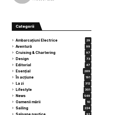
Categorii
Ambarcațiuni Electrice
29
Aventură
99
Cruising & Chartering
97
Design
73
Editorial
47
Esențial
289
În acțiune
191
La zi
312
Lifestyle
301
News
549
Oamenii mării
10
Sailing
224
Saloane nautice
92