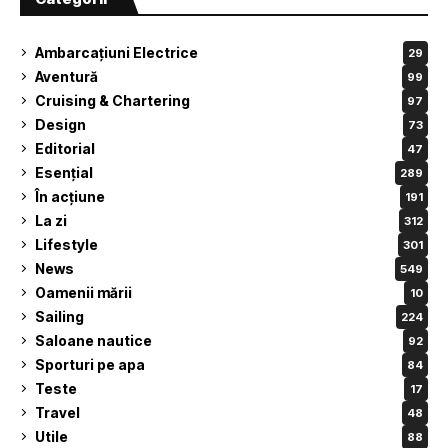
Ambarcațiuni Electrice
29
Aventură
99
Cruising & Chartering
97
Design
73
Editorial
47
Esențial
289
În acțiune
191
La zi
312
Lifestyle
301
News
549
Oamenii mării
10
Sailing
224
Saloane nautice
92
Sporturi pe apa
84
Teste
17
Travel
48
Utile
88