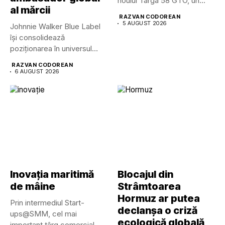
noului Targa 58 GTO, un...
al mărcii
RAZVAN CODOREAN
5 AUGUST 2026
Johnnie Walker Blue Label
își consolidează
poziționarea în universul
luxului contemporan prin...
RAZVAN CODOREAN
6 AUGUST 2026
Inovația maritimă
Blocajul din
de mâine
Strâmtoarea
Hormuz ar putea
Prin intermediul Start-
declanșa o criză
ups@SMM, cel mai
ecologică globală
important târg comercial