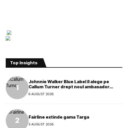
Top Insights
Johnnie Walker Blue Label îl alege pe
Callum Turner drept noul ambasador
global al mărcii
6 AUGUST 2026
Fairline extinde gama Targa
5 AUGUST 2026