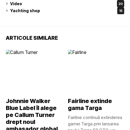
Video
20
Yachting shop
15
ARTICOLE SIMILARE
Johnnie Walker
Fairline extinde
Blue Label îl alege
gama Targa
pe Callum Turner
Fairline continuă extinderea
drept noul
gamei Targa prin lansarea
ambasador global