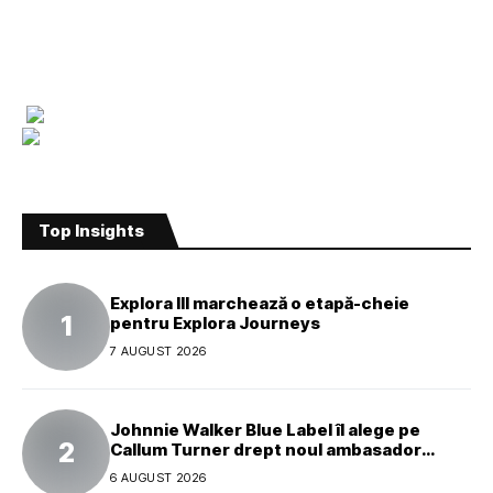
Top Insights
Explora III marchează o etapă-cheie
pentru Explora Journeys
7 AUGUST 2026
Johnnie Walker Blue Label îl alege pe
Callum Turner drept noul ambasador
global al mărcii
6 AUGUST 2026