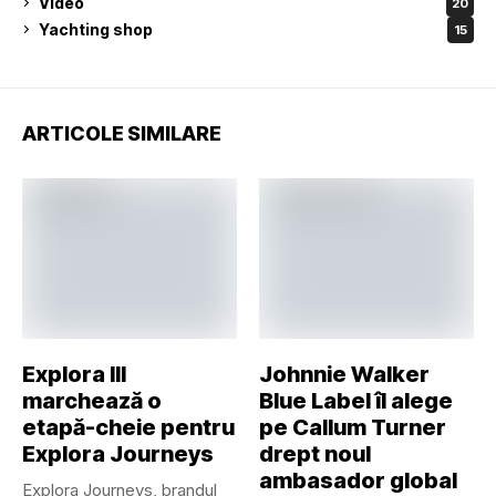
Video
20
Yachting shop
15
ARTICOLE SIMILARE
Explora III
Johnnie Walker
marchează o
Blue Label îl alege
etapă-cheie pentru
pe Callum Turner
Explora Journeys
drept noul
ambasador global
Explora Journeys, brandul