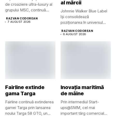
al mărcii
de croaziere ultra-luxury al
grupului MSC, continuă
Johnnie Walker Blue Label
dezvoltarea uneia...
își consolidează
RAZVAN CODOREAN
7 AUGUST 2026
poziționarea în universul
luxului contemporan prin...
RAZVAN CODOREAN
6 AUGUST 2026
Fairline extinde
Inovația maritimă
gama Targa
de mâine
Fairline continuă extinderea
Prin intermediul Start-
gamei Targa prin lansarea
ups@SMM, cel mai
noului Targa 58 GTO, un...
important târg comercial