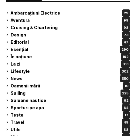
Ambarcațiuni Electrice
29
Aventură
99
Cruising & Chartering
98
Design
73
Editorial
47
Esențial
290
În acțiune
192
La zi
313
Lifestyle
302
News
550
Oamenii mării
10
Sailing
225
Saloane nautice
92
Sporturi pe apa
84
Teste
17
Travel
49
Utile
88