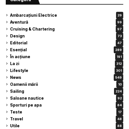
Ambarcațiuni Electrice
29
Aventură
99
Cruising & Chartering
97
Design
73
Editorial
47
Esențial
289
În acțiune
191
La zi
312
Lifestyle
301
News
549
Oamenii mării
10
Sailing
224
Saloane nautice
92
Sporturi pe apa
84
Teste
17
Travel
48
Utile
88