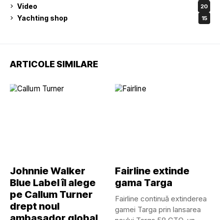
Video
20
Yachting shop
15
ARTICOLE SIMILARE
Johnnie Walker
Fairline extinde
Blue Label îl alege
gama Targa
pe Callum Turner
Fairline continuă extinderea
drept noul
gamei Targa prin lansarea
ambasador global