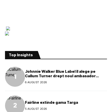
Top Insights
Johnnie Walker Blue Label îl alege pe
Callum Turner drept noul ambasador
global al mărcii
6 AUGUST 2026
Fairline extinde gama Targa
5 AUGUST 2026