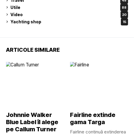
Travel
48
Utile
88
Video
20
Yachting shop
15
ARTICOLE SIMILARE
Johnnie Walker
Fairline extinde
Blue Label îl alege
gama Targa
pe Callum Turner
Fairline continuă extinderea