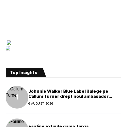
Top Insights
Johnnie Walker Blue Label îl alege pe
Callum Turner drept noul ambasador
global al mărcii
6 AUGUST 2026
Fairline extinde gama Targa