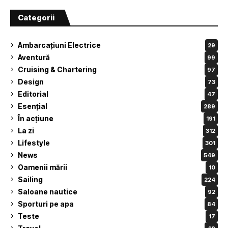
Categorii
Ambarcațiuni Electrice
29
Aventură
99
Cruising & Chartering
97
Design
73
Editorial
47
Esențial
289
În acțiune
191
La zi
312
Lifestyle
301
News
549
Oamenii mării
10
Sailing
224
Saloane nautice
92
Sporturi pe apa
84
Teste
17