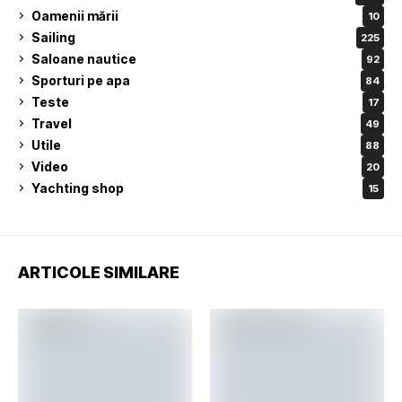
Oamenii mării
10
Sailing
225
Saloane nautice
92
Sporturi pe apa
84
Teste
17
Travel
49
Utile
88
Video
20
Yachting shop
15
ARTICOLE SIMILARE