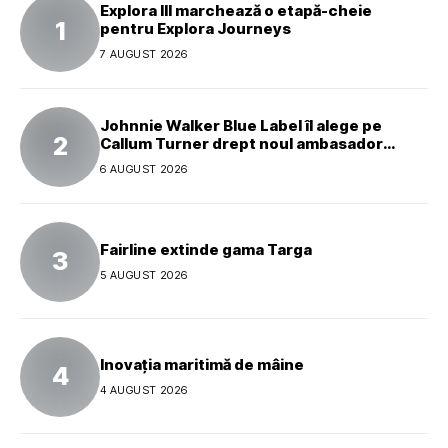
Explora III marchează o etapă-cheie
pentru Explora Journeys
7 AUGUST 2026
Johnnie Walker Blue Label îl alege pe
Callum Turner drept noul ambasador
global al mărcii
6 AUGUST 2026
Fairline extinde gama Targa
5 AUGUST 2026
Inovația maritimă de mâine
4 AUGUST 2026