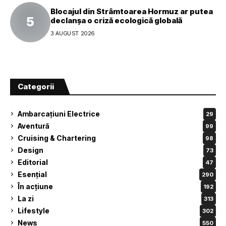
Blocajul din Strâmtoarea Hormuz ar putea
declanșa o criză ecologică globală
3 AUGUST 2026
Categorii
Ambarcațiuni Electrice
29
Aventură
99
Cruising & Chartering
98
Design
73
Editorial
47
Esențial
290
În acțiune
192
La zi
313
Lifestyle
302
News
550