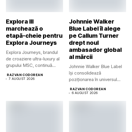
Explora III
Johnnie Walker
marchează o
Blue Label îl alege
etapă-cheie pentru
pe Callum Turner
Explora Journeys
drept noul
ambasador global
Explora Journeys, brandul
al mărcii
de croaziere ultra-luxury al
grupului MSC, continuă
Johnnie Walker Blue Label
dezvoltarea uneia...
își consolidează
RAZVAN CODOREAN
7 AUGUST 2026
poziționarea în universul
luxului contemporan prin...
RAZVAN CODOREAN
6 AUGUST 2026