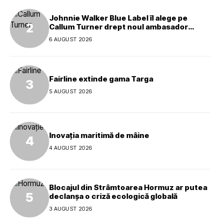
Johnnie Walker Blue Label îl alege pe
Callum Turner drept noul ambasador
global al mărcii
6 AUGUST 2026
Fairline extinde gama Targa
5 AUGUST 2026
Inovația maritimă de mâine
4 AUGUST 2026
Blocajul din Strâmtoarea Hormuz ar putea
declanșa o criză ecologică globală
3 AUGUST 2026