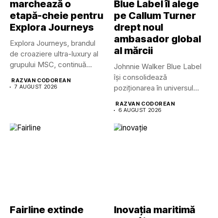
marchează o
Blue Label îl alege
etapă-cheie pentru
pe Callum Turner
Explora Journeys
drept noul
ambasador global
Explora Journeys, brandul
al mărcii
de croaziere ultra-luxury al
grupului MSC, continuă
Johnnie Walker Blue Label
dezvoltarea uneia...
își consolidează
RAZVAN CODOREAN
7 AUGUST 2026
poziționarea în universul
luxului contemporan prin...
RAZVAN CODOREAN
6 AUGUST 2026
Fairline extinde
Inovația maritimă