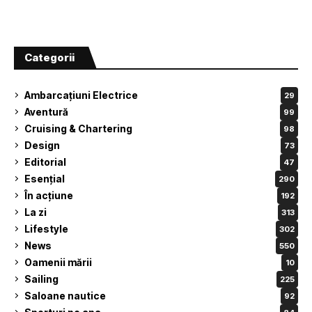
Categorii
Ambarcațiuni Electrice
29
Aventură
99
Cruising & Chartering
98
Design
73
Editorial
47
Esențial
290
În acțiune
192
La zi
313
Lifestyle
302
News
550
Oamenii mării
10
Sailing
225
Saloane nautice
92