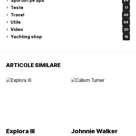
Sporturi pe apa
84
Teste
17
Travel
49
Utile
88
Video
20
Yachting shop
15
ARTICOLE SIMILARE
Explora III
Johnnie Walker