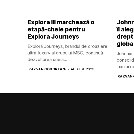
Explora III marchează o
Johnn
etapă-cheie pentru
îl ale
Explora Journeys
drept
global
Explora Journeys, brandul de croaziere
ultra-luxury al grupului MSC, continuă
Johnnie 
dezvoltarea uneia...
consolid
luxului 
RAZVAN CODOREAN
7 AUGUST 2026
RAZVAN