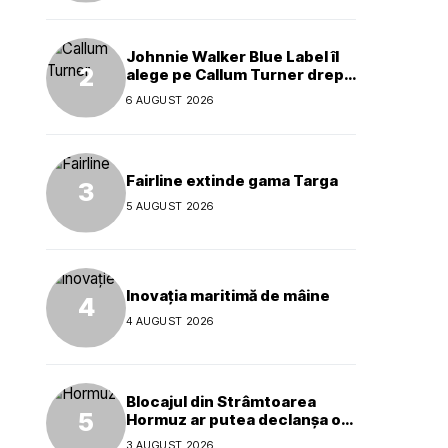
Johnnie Walker Blue Label îl
alege pe Callum Turner drept
noul ambasador global al
6 AUGUST 2026
mărcii
Fairline extinde gama Targa
5 AUGUST 2026
Inovația maritimă de mâine
4 AUGUST 2026
Blocajul din Strâmtoarea
Hormuz ar putea declanșa o
criză ecologică globală
3 AUGUST 2026