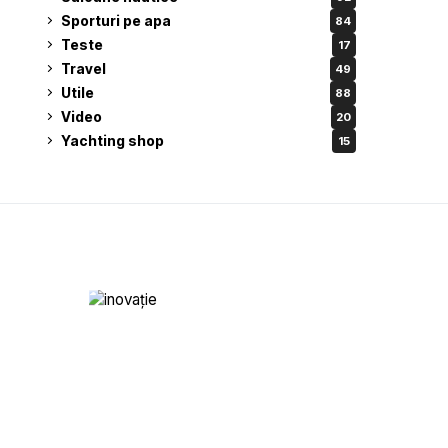
Sporturi pe apa
84
Teste
17
Travel
49
Utile
88
Video
20
Yachting shop
15