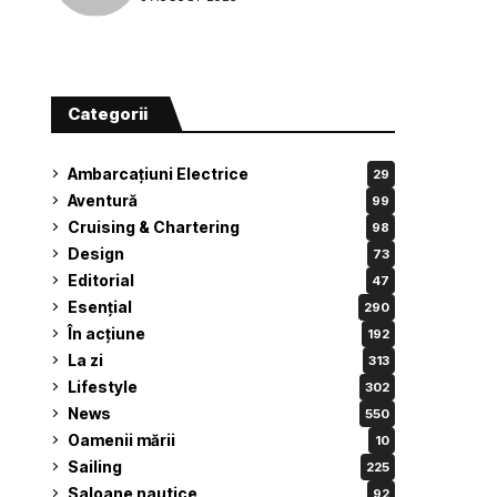
Categorii
Ambarcațiuni Electrice
29
Aventură
99
Cruising & Chartering
98
Design
73
Editorial
47
Esențial
290
În acțiune
192
La zi
313
Lifestyle
302
News
550
Oamenii mării
10
Sailing
225
Saloane nautice
92