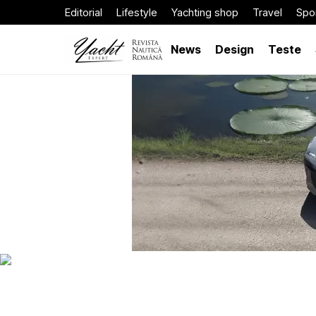
Editorial
Lifestyle
Yachting shop
Travel
Spor
News
Design
Teste