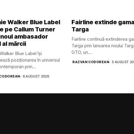
ie Walker Blue Label
Fairline extinde gam
ge pe Callum Turner
Targa
 noul ambasador
Fairline continuă extinderea g
 al mărcii
Targa prin lansarea noului Tar
GTO, un...
Walker Blue Label își
ează poziționarea în universul
RAZVAN CODOREAN
5 AUGUST 2
contemporan prin...
 CODOREAN
6 AUGUST 2026