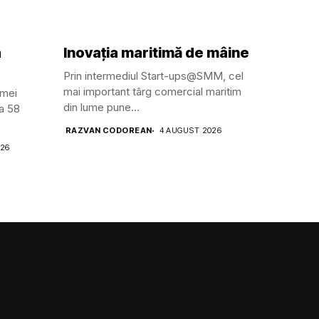
a
Inovația maritimă de mâine
Prin intermediul Start-ups@SMM, cel
mai important târg comercial maritim
amei
din lume pune...
ga 58
RAZVAN CODOREAN
4 AUGUST 2026
026