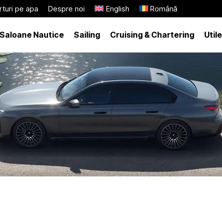
turi pe apa
Despre noi
English
Română
Saloane Nautice
Sailing
Cruising & Chartering
Utile