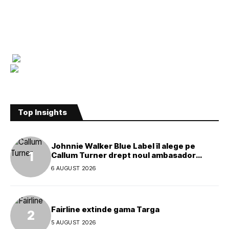
Top Insights
Johnnie Walker Blue Label îl alege pe
Callum Turner drept noul ambasador
global al mărcii
6 AUGUST 2026
Fairline extinde gama Targa
5 AUGUST 2026