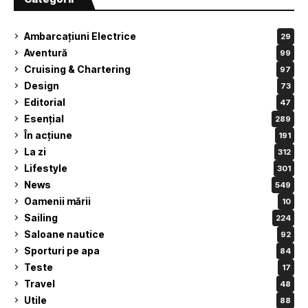
Ambarcațiuni Electrice
29
Aventură
99
Cruising & Chartering
97
Design
73
Editorial
47
Esențial
289
În acțiune
191
La zi
312
Lifestyle
301
News
549
Oamenii mării
10
Sailing
224
Saloane nautice
92
Sporturi pe apa
84
Teste
17
Travel
48
Utile
88