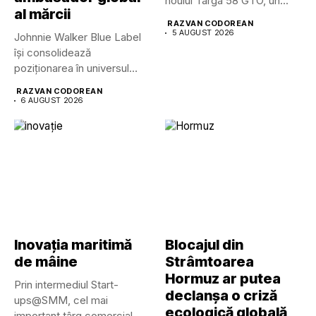
noului Targa 58 GTO, un...
al mărcii
RAZVAN CODOREAN
5 AUGUST 2026
Johnnie Walker Blue Label
își consolidează
poziționarea în universul
luxului contemporan prin...
RAZVAN CODOREAN
6 AUGUST 2026
Inovația maritimă
Blocajul din
de mâine
Strâmtoarea
Hormuz ar putea
Prin intermediul Start-
declanșa o criză
ups@SMM, cel mai
ecologică globală
important târg comercial