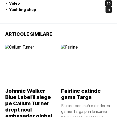
Video
20
Yachting shop
15
ARTICOLE SIMILARE
Johnnie Walker
Fairline extinde
Blue Label îl alege
gama Targa
pe Callum Turner
Fairline continuă extinderea
drept noul
gamei Targa prin lansarea
ambasador global