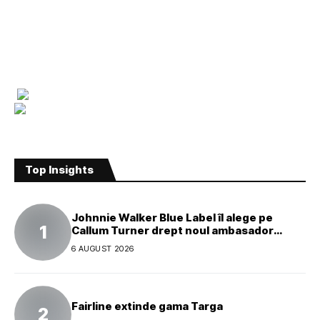
Top Insights
Johnnie Walker Blue Label îl alege pe
Callum Turner drept noul ambasador
global al mărcii
6 AUGUST 2026
Fairline extinde gama Targa