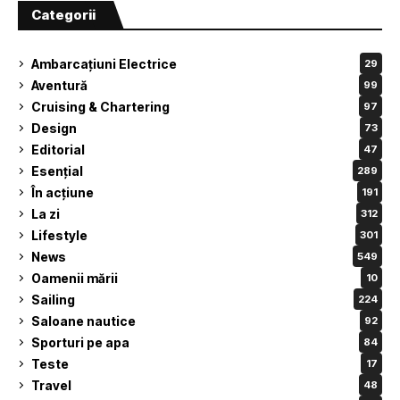
Categorii
Ambarcațiuni Electrice
29
Aventură
99
Cruising & Chartering
97
Design
73
Editorial
47
Esențial
289
În acțiune
191
La zi
312
Lifestyle
301
News
549
Oamenii mării
10
Sailing
224
Saloane nautice
92
Sporturi pe apa
84
Teste
17
Travel
48