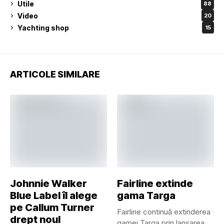
Utile
88
Video
20
Yachting shop
15
ARTICOLE SIMILARE
Johnnie Walker
Fairline extinde
Blue Label îl alege
gama Targa
pe Callum Turner
Fairline continuă extinderea
drept noul
gamei Targa prin lansarea