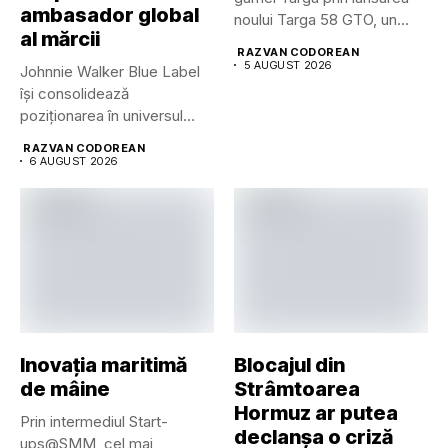
ambasador global
noului Targa 58 GTO, un...
al mărcii
RAZVAN CODOREAN
5 AUGUST 2026
Johnnie Walker Blue Label
își consolidează
poziționarea în universul
luxului contemporan prin...
RAZVAN CODOREAN
6 AUGUST 2026
Inovația maritimă
Blocajul din
de mâine
Strâmtoarea
Hormuz ar putea
Prin intermediul Start-
declanșa o criză
ups@SMM, cel mai