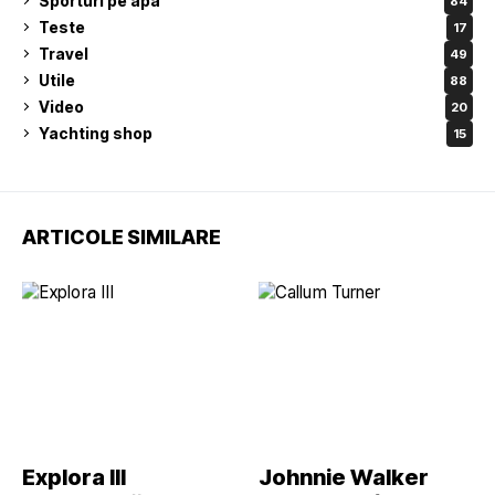
Sporturi pe apa
84
Teste
17
Travel
49
Utile
88
Video
20
Yachting shop
15
ARTICOLE SIMILARE
Explora III
Johnnie Walker