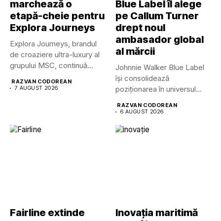
marchează o
Blue Label îl alege
etapă-cheie pentru
pe Callum Turner
Explora Journeys
drept noul
ambasador global
Explora Journeys, brandul
al mărcii
de croaziere ultra-luxury al
grupului MSC, continuă
Johnnie Walker Blue Label
dezvoltarea uneia...
își consolidează
RAZVAN CODOREAN
7 AUGUST 2026
poziționarea în universul
luxului contemporan prin...
RAZVAN CODOREAN
6 AUGUST 2026
Fairline extinde
Inovația maritimă