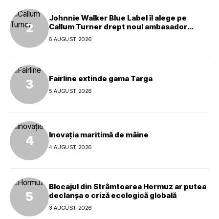
Johnnie Walker Blue Label îl alege pe
Callum Turner drept noul ambasador
global al mărcii
6 AUGUST 2026
Fairline extinde gama Targa
5 AUGUST 2026
Inovația maritimă de mâine
4 AUGUST 2026
Blocajul din Strâmtoarea Hormuz ar putea
declanșa o criză ecologică globală
3 AUGUST 2026