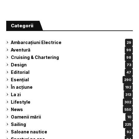
Categorii
Ambarcațiuni Electrice
29
Aventură
99
Cruising & Chartering
98
Design
73
Editorial
47
Esențial
290
În acțiune
192
La zi
313
Lifestyle
302
News
550
Oamenii mării
10
Sailing
225
Saloane nautice
92