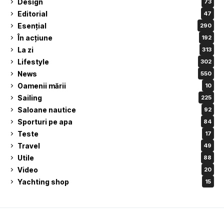
Design
73
Editorial
47
Esențial
290
În acțiune
192
La zi
313
Lifestyle
302
News
550
Oamenii mării
10
Sailing
225
Saloane nautice
92
Sporturi pe apa
84
Teste
17
Travel
49
Utile
88
Video
20
Yachting shop
15