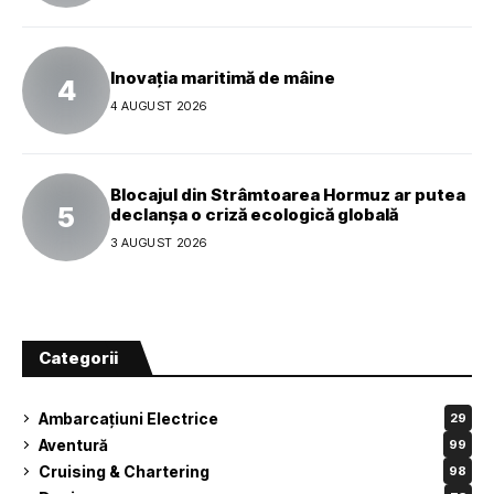
Inovația maritimă de mâine
4 AUGUST 2026
Blocajul din Strâmtoarea Hormuz ar putea
declanșa o criză ecologică globală
3 AUGUST 2026
Categorii
Ambarcațiuni Electrice
29
Aventură
99
Cruising & Chartering
98