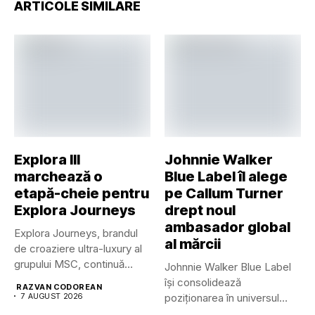
ARTICOLE SIMILARE
Explora III
Johnnie Walker
marchează o
Blue Label îl alege
etapă-cheie pentru
pe Callum Turner
Explora Journeys
drept noul
ambasador global
Explora Journeys, brandul
al mărcii
de croaziere ultra-luxury al
grupului MSC, continuă
Johnnie Walker Blue Label
dezvoltarea uneia...
își consolidează
RAZVAN CODOREAN
7 AUGUST 2026
poziționarea în universul
luxului contemporan prin...