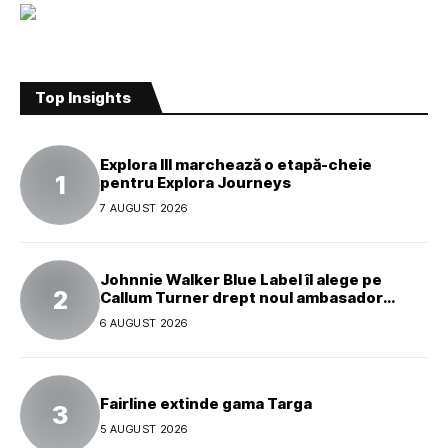
Top Insights
Explora III marchează o etapă-cheie
pentru Explora Journeys
7 AUGUST 2026
Johnnie Walker Blue Label îl alege pe
Callum Turner drept noul ambasador
global al mărcii
6 AUGUST 2026
Fairline extinde gama Targa
5 AUGUST 2026