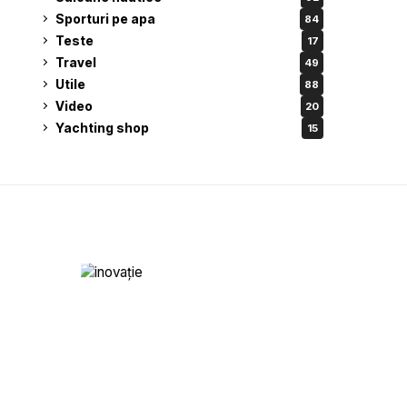
Sporturi pe apa
84
Teste
17
Travel
49
Utile
88
Video
20
Yachting shop
15