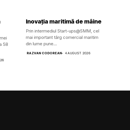
a
Inovația maritimă de mâine
Prin intermediul Start-ups@SMM, cel
mai important târg comercial maritim
amei
din lume pune...
ga 58
RAZVAN CODOREAN
4 AUGUST 2026
026