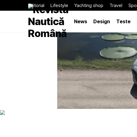
Editorial
Lifestyle
Yachting shop
Travel
Spor
News
Design
Teste