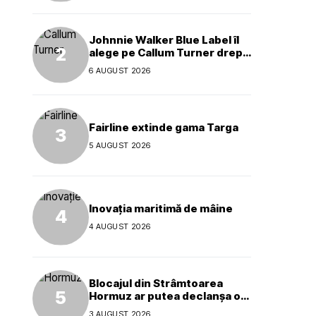
Johnnie Walker Blue Label îl
alege pe Callum Turner drept
noul ambasador global al
6 AUGUST 2026
mărcii
Fairline extinde gama Targa
5 AUGUST 2026
Inovația maritimă de mâine
4 AUGUST 2026
Blocajul din Strâmtoarea
Hormuz ar putea declanșa o
criză ecologică globală
3 AUGUST 2026