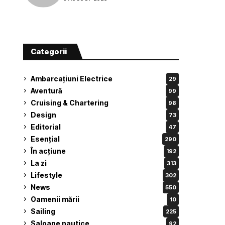
Categorii
Ambarcațiuni Electrice
29
Aventură
99
Cruising & Chartering
98
Design
73
Editorial
47
Esențial
290
În acțiune
192
La zi
313
Lifestyle
302
News
550
Oamenii mării
10
Sailing
225
Saloane nautice
92