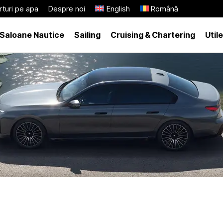
turi pe apa
Despre noi
English
Română
Saloane Nautice
Sailing
Cruising & Chartering
Utile