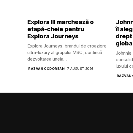
Explora III marchează o
Johnn
etapă-cheie pentru
îl ale
Explora Journeys
drept
global
Explora Journeys, brandul de croaziere
ultra-luxury al grupului MSC, continuă
Johnnie 
dezvoltarea uneia...
consolid
luxului 
RAZVAN CODOREAN
7 AUGUST 2026
RAZVAN