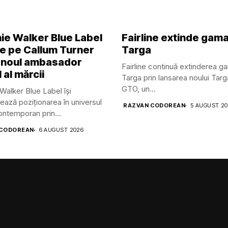
ie Walker Blue Label
Fairline extinde gam
ge pe Callum Turner
Targa
 noul ambasador
Fairline continuă extinderea g
 al mărcii
Targa prin lansarea noului Tar
GTO, un...
Walker Blue Label își
ează poziționarea în universul
RAZVAN CODOREAN
5 AUGUST 2
contemporan prin...
 CODOREAN
6 AUGUST 2026