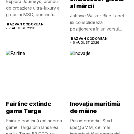
Explora Journeys, brandul
al mărcii
de croaziere ultra-luxury al
grupului MSC, continuă
Johnnie Walker Blue Label
dezvoltarea uneia...
își consolidează
RAZVAN CODOREAN
7 AUGUST 2026
poziționarea în universul
luxului contemporan prin...
RAZVAN CODOREAN
6 AUGUST 2026
Fairline extinde
Inovația maritimă
gama Targa
de mâine
Fairline continuă extinderea
Prin intermediul Start-
gamei Targa prin lansarea
ups@SMM, cel mai
noului Targa 58 GTO, un...
important târg comercial