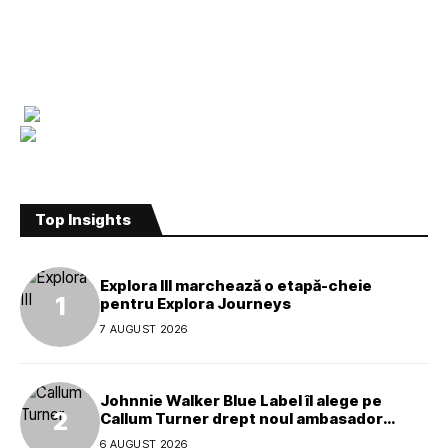
Top Insights
Explora III marchează o etapă-cheie
pentru Explora Journeys
7 AUGUST 2026
Johnnie Walker Blue Label îl alege pe
Callum Turner drept noul ambasador
global al mărcii
6 AUGUST 2026