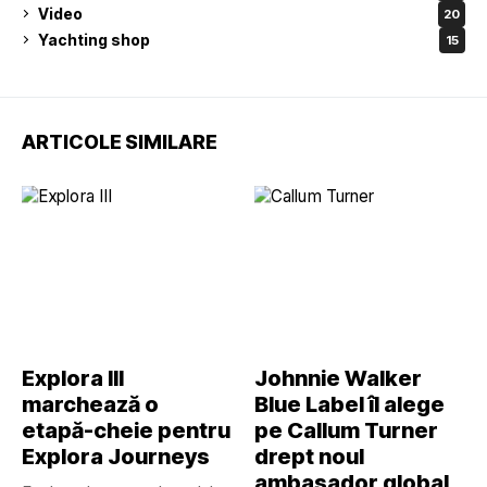
Video
20
Yachting shop
15
ARTICOLE SIMILARE
Explora III
Johnnie Walker
marchează o
Blue Label îl alege
etapă-cheie pentru
pe Callum Turner
Explora Journeys
drept noul
ambasador global