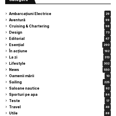
Ambarcațiuni Electrice
29
Aventură
99
Cruising & Chartering
98
Design
73
Editorial
47
Esențial
290
În acțiune
192
La zi
313
Lifestyle
302
News
550
Oamenii mării
10
Sailing
225
Saloane nautice
92
Sporturi pe apa
84
Teste
17
Travel
49
Utile
88