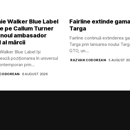
ie Walker Blue Label
Fairline extinde gam
ge pe Callum Turner
Targa
 noul ambasador
Fairline continuă extinderea g
 al mărcii
Targa prin lansarea noului Tar
GTO, un...
Walker Blue Label își
ează poziționarea în universul
RAZVAN CODOREAN
5 AUGUST 2
contemporan prin...
 CODOREAN
6 AUGUST 2026