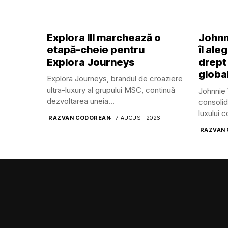
Explora III marchează o
Johnn
etapă-cheie pentru
îl ale
Explora Journeys
drept
global
Explora Journeys, brandul de croaziere
ultra-luxury al grupului MSC, continuă
Johnnie 
dezvoltarea uneia...
consolid
luxului 
RAZVAN CODOREAN
7 AUGUST 2026
RAZVAN