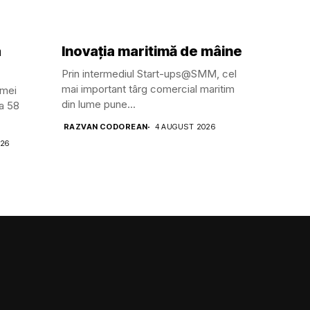
a
Inovația maritimă de mâine
Prin intermediul Start-ups@SMM, cel
mai important târg comercial maritim
amei
din lume pune...
ga 58
RAZVAN CODOREAN
4 AUGUST 2026
026