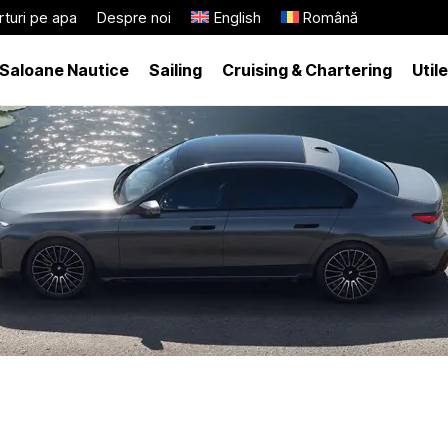
turi pe apa
Despre noi
English
Română
Saloane Nautice
Sailing
Cruising & Chartering
Utile