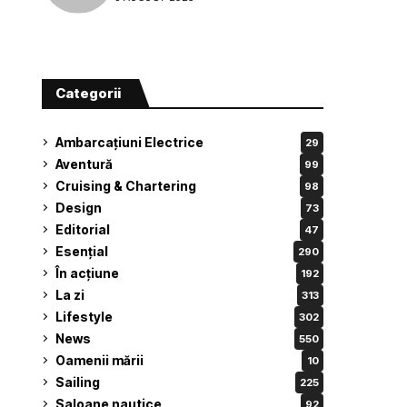
Categorii
Ambarcațiuni Electrice
29
Aventură
99
Cruising & Chartering
98
Design
73
Editorial
47
Esențial
290
În acțiune
192
La zi
313
Lifestyle
302
News
550
Oamenii mării
10
Sailing
225
Saloane nautice
92