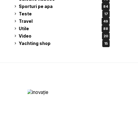
Sporturi pe apa
84
Teste
17
Travel
49
Utile
88
Video
20
Yachting shop
15