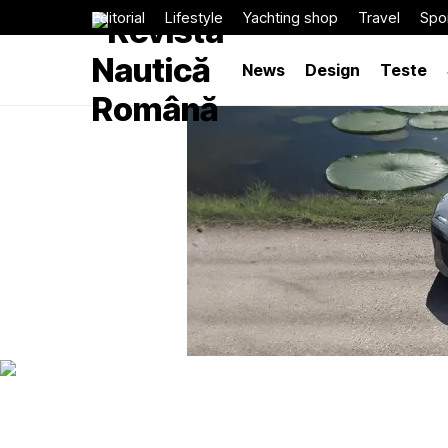
Editorial
Lifestyle
Yachting shop
Travel
Spor
News
Design
Teste