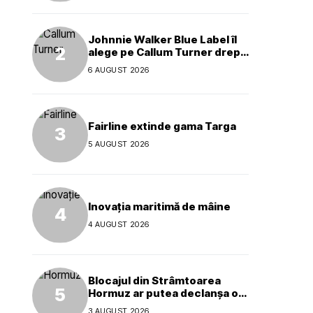
Johnnie Walker Blue Label îl
alege pe Callum Turner drept
noul ambasador global al
6 AUGUST 2026
mărcii
Fairline extinde gama Targa
5 AUGUST 2026
Inovația maritimă de mâine
4 AUGUST 2026
Blocajul din Strâmtoarea
Hormuz ar putea declanșa o
criză ecologică globală
3 AUGUST 2026