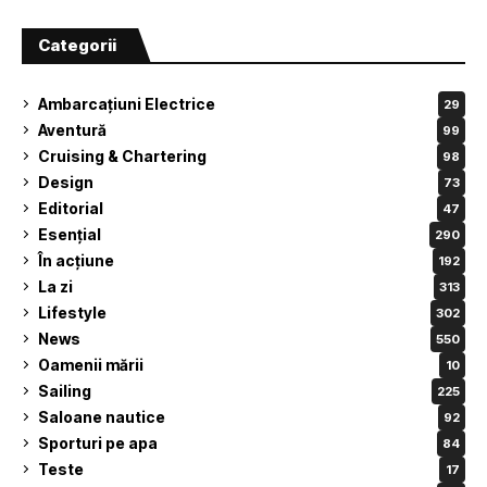
Categorii
Ambarcațiuni Electrice
29
Aventură
99
Cruising & Chartering
98
Design
73
Editorial
47
Esențial
290
În acțiune
192
La zi
313
Lifestyle
302
News
550
Oamenii mării
10
Sailing
225
Saloane nautice
92
Sporturi pe apa
84
Teste
17