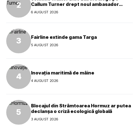
Callum Turner drept noul ambasador
global al mărcii
6 AUGUST 2026
Fairline extinde gama Targa
5 AUGUST 2026
Inovația maritimă de mâine
4 AUGUST 2026
Blocajul din Strâmtoarea Hormuz ar putea
declanșa o criză ecologică globală
3 AUGUST 2026