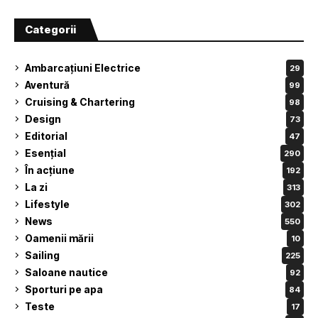
Categorii
Ambarcațiuni Electrice
29
Aventură
99
Cruising & Chartering
98
Design
73
Editorial
47
Esențial
290
În acțiune
192
La zi
313
Lifestyle
302
News
550
Oamenii mării
10
Sailing
225
Saloane nautice
92
Sporturi pe apa
84
Teste
17