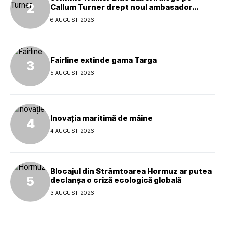
Callum Turner drept noul ambasador
global al mărcii
6 AUGUST 2026
Fairline extinde gama Targa
5 AUGUST 2026
Inovația maritimă de mâine
4 AUGUST 2026
Blocajul din Strâmtoarea Hormuz ar putea
declanșa o criză ecologică globală
3 AUGUST 2026