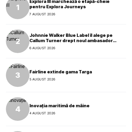
Explora III marchează o etapă-cheie
pentru Explora Journeys
7 AUGUST 2026
Johnnie Walker Blue Label îl alege pe
Callum Turner drept noul ambasador
global al mărcii
6 AUGUST 2026
Fairline extinde gama Targa
5 AUGUST 2026
Inovația maritimă de mâine
4 AUGUST 2026