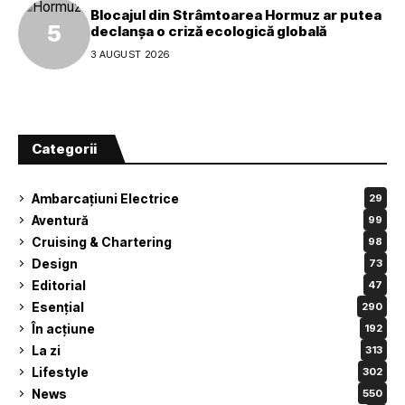
Blocajul din Strâmtoarea Hormuz ar putea
declanșa o criză ecologică globală
3 AUGUST 2026
Categorii
Ambarcațiuni Electrice
29
Aventură
99
Cruising & Chartering
98
Design
73
Editorial
47
Esențial
290
În acțiune
192
La zi
313
Lifestyle
302
News
550