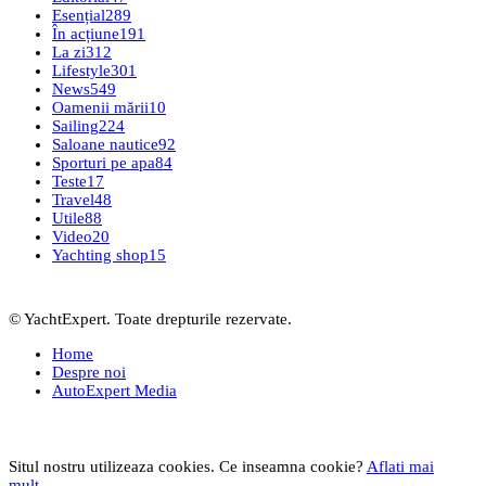
Esențial
289
În acțiune
191
La zi
312
Lifestyle
301
News
549
Oamenii mării
10
Sailing
224
Saloane nautice
92
Sporturi pe apa
84
Teste
17
Travel
48
Utile
88
Video
20
Yachting shop
15
© YachtExpert. Toate drepturile rezervate.
Home
Despre noi
AutoExpert Media
Situl nostru utilizeaza cookies. Ce inseamna cookie?
Aflati mai
mult...