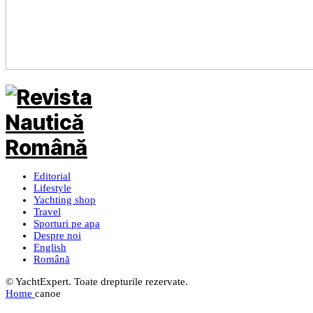
Editorial
Lifestyle
Yachting shop
Travel
Sporturi pe apa
Despre noi
English
Română
© YachtExpert. Toate drepturile rezervate.
Home
canoe