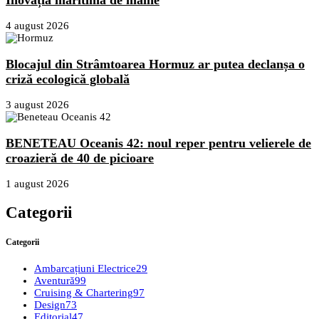
4 august 2026
Blocajul din Strâmtoarea Hormuz ar putea declanșa o
criză ecologică globală
3 august 2026
BENETEAU Oceanis 42: noul reper pentru velierele de
croazieră de 40 de picioare
1 august 2026
Categorii
Categorii
Ambarcațiuni Electrice
29
Aventură
99
Cruising & Chartering
97
Design
73
Editorial
47