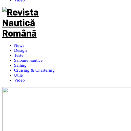
Video
News
Design
Teste
Saloane nautice
Sailing
Cruising & Chartering
Utile
Video