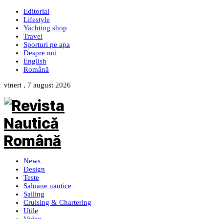
Editorial
Lifestyle
Yachting shop
Travel
Sporturi pe apa
Despre noi
English
Română
vineri , 7 august 2026
News
Design
Teste
Saloane nautice
Sailing
Cruising & Chartering
Utile