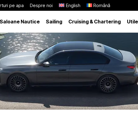
turi pe apa
Despre noi
English
Română
Saloane Nautice
Sailing
Cruising & Chartering
Utile