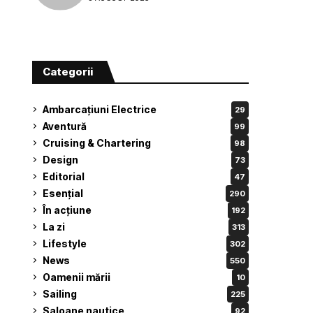
Categorii
Ambarcațiuni Electrice
29
Aventură
99
Cruising & Chartering
98
Design
73
Editorial
47
Esențial
290
În acțiune
192
La zi
313
Lifestyle
302
News
550
Oamenii mării
10
Sailing
225
Saloane nautice
92