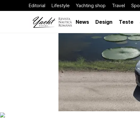
Editorial
Lifestyle
Yachting shop
Travel
Spor
News
Design
Teste