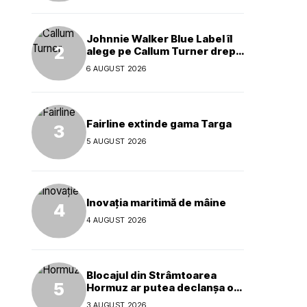
Johnnie Walker Blue Label îl
alege pe Callum Turner drept
noul ambasador global al
6 AUGUST 2026
mărcii
Fairline extinde gama Targa
5 AUGUST 2026
Inovația maritimă de mâine
4 AUGUST 2026
Blocajul din Strâmtoarea
Hormuz ar putea declanșa o
criză ecologică globală
3 AUGUST 2026