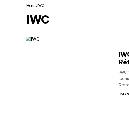
Home
IWC
IWC
IWC
Ré
IWC S
iconi
Rétr
RAZV