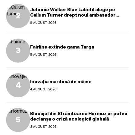
Johnnie Walker Blue Label îl alege pe
Callum Turner drept noul ambasador
global al mărcii
6 AUGUST 2026
Fairline extinde gama Targa
5 AUGUST 2026
Inovația maritimă de mâine
4 AUGUST 2026
Blocajul din Strâmtoarea Hormuz ar putea
declanșa o criză ecologică globală
3 AUGUST 2026