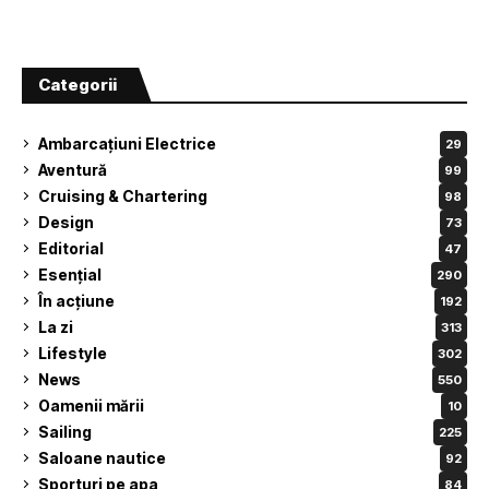
Categorii
Ambarcațiuni Electrice
29
Aventură
99
Cruising & Chartering
98
Design
73
Editorial
47
Esențial
290
În acțiune
192
La zi
313
Lifestyle
302
News
550
Oamenii mării
10
Sailing
225
Saloane nautice
92
Sporturi pe apa
84