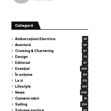
Categorii
Ambarcațiuni Electrice
29
Aventură
99
Cruising & Chartering
97
Design
73
Editorial
47
Esențial
289
În acțiune
191
La zi
312
Lifestyle
301
News
549
Oamenii mării
10
Sailing
224
Saloane nautice
92