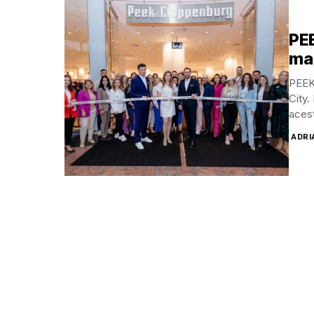
PE
mag
PEEK
City.
acest
ADRI