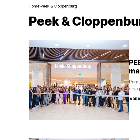
Home
Peek & Cloppenburg
Peek & Cloppenbu
PE
ma
Primu
deja 
ADRI