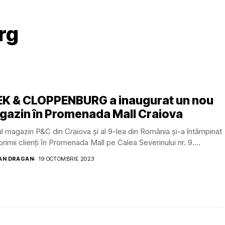
rg
EK & CLOPPENBURG a inaugurat un nou
gazin ȋn Promenada Mall Craiova
l magazin P&C din Craiova şi al 9-lea din România și-a întâmpinat
primii clienţi ȋn Promenada Mall pe Calea Severinului nr. 9....
AN DRAGAN
19 OCTOMBRIE 2023