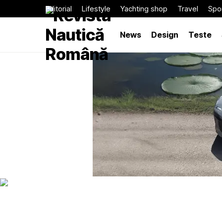
Editorial
Lifestyle
Yachting shop
Travel
Spor
News
Design
Teste