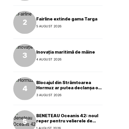
Fairline extinde gama Targa
5 AUGUST 2026
Inovația maritimă de mâine
4 AUGUST 2026
Blocajul din Strâmtoarea
Hormuz ar putea declanșa o
criză ecologică globală
3 AUGUST 2026
BENETEAU Oceanis 42: noul
reper pentru velierele de
croazieră de 40 de picioare
1 AUGUST 2026