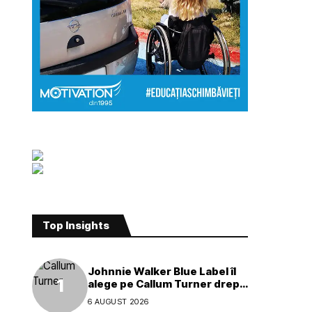
Top Insights
Johnnie Walker Blue Label îl
alege pe Callum Turner drept
noul ambasador global al
6 AUGUST 2026
mărcii