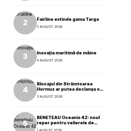
Fairline extinde gama Targa
5 AUGUST 2026
Inovația maritimă de mâine
4 AUGUST 2026
Blocajul din Strâmtoarea
Hormuz ar putea declanșa o
criză ecologică globală
3 AUGUST 2026
BENETEAU Oceanis 42: noul
reper pentru velierele de
croazieră de 40 de picioare
1 AUGUST 2026