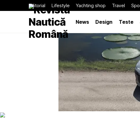
Editorial
Lifestyle
Yachting shop
Travel
Spor
News
Design
Teste