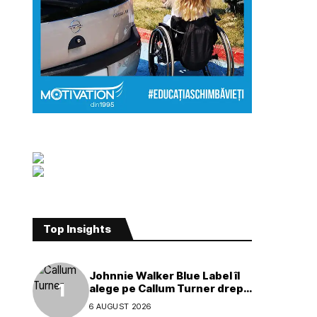
Top Insights
Johnnie Walker Blue Label îl
alege pe Callum Turner drept
noul ambasador global al
6 AUGUST 2026
mărcii