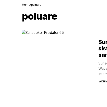
Home
poluare
poluare
Sun
sis
san
Sunse
Wave 
Inter
ADRI