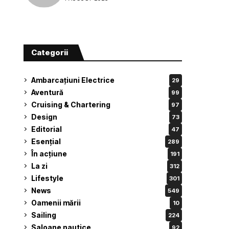
Categorii
Ambarcațiuni Electrice
29
Aventură
99
Cruising & Chartering
97
Design
73
Editorial
47
Esențial
289
În acțiune
191
La zi
312
Lifestyle
301
News
549
Oamenii mării
10
Sailing
224
Saloane nautice
92