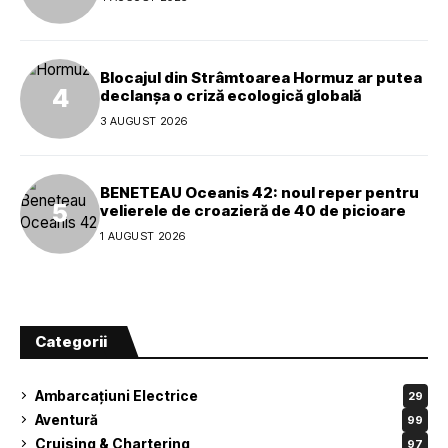
Blocajul din Strâmtoarea Hormuz ar putea
declanșa o criză ecologică globală
3 AUGUST 2026
BENETEAU Oceanis 42: noul reper pentru
velierele de croazieră de 40 de picioare
1 AUGUST 2026
Categorii
Ambarcațiuni Electrice
29
Aventură
99
Cruising & Chartering
97