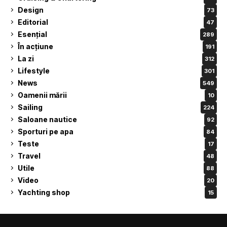
Design
73
Editorial
47
Esențial
289
În acțiune
191
La zi
312
Lifestyle
301
News
549
Oamenii mării
10
Sailing
224
Saloane nautice
92
Sporturi pe apa
84
Teste
17
Travel
48
Utile
88
Video
20
Yachting shop
15