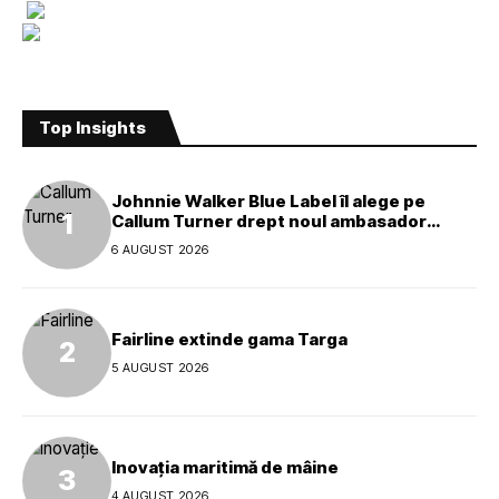
Top Insights
Johnnie Walker Blue Label îl alege pe
Callum Turner drept noul ambasador
global al mărcii
6 AUGUST 2026
Fairline extinde gama Targa
5 AUGUST 2026
Inovația maritimă de mâine
4 AUGUST 2026