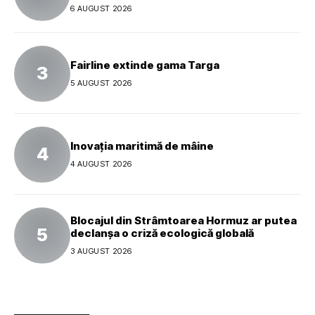
global al mărcii
6 AUGUST 2026
Fairline extinde gama Targa
5 AUGUST 2026
Inovația maritimă de mâine
4 AUGUST 2026
Blocajul din Strâmtoarea Hormuz ar putea
declanșa o criză ecologică globală
3 AUGUST 2026