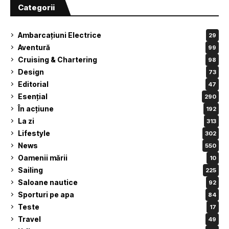
Categorii
Ambarcațiuni Electrice
29
Aventură
99
Cruising & Chartering
98
Design
73
Editorial
47
Esențial
290
În acțiune
192
La zi
313
Lifestyle
302
News
550
Oamenii mării
10
Sailing
225
Saloane nautice
92
Sporturi pe apa
84
Teste
17
Travel
49