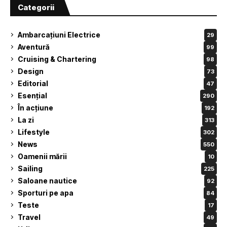
Categorii
Ambarcațiuni Electrice
29
Aventură
99
Cruising & Chartering
98
Design
73
Editorial
47
Esențial
290
În acțiune
192
La zi
313
Lifestyle
302
News
550
Oamenii mării
10
Sailing
225
Saloane nautice
92
Sporturi pe apa
84
Teste
17
Travel
49