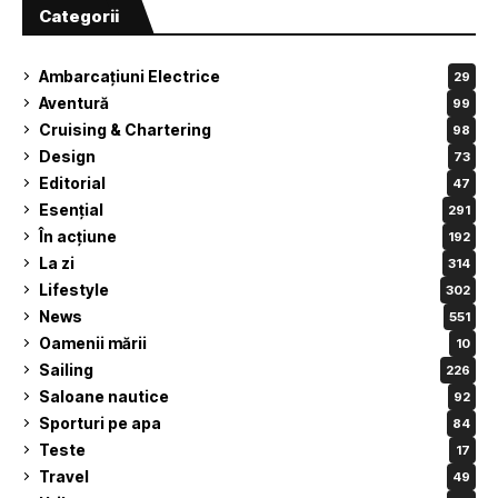
Categorii
Ambarcațiuni Electrice
29
Aventură
99
Cruising & Chartering
98
Design
73
Editorial
47
Esențial
291
În acțiune
192
La zi
314
Lifestyle
302
News
551
Oamenii mării
10
Sailing
226
Saloane nautice
92
Sporturi pe apa
84
Teste
17
Travel
49