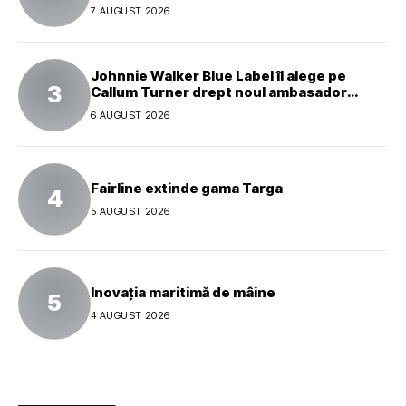
7 AUGUST 2026
Johnnie Walker Blue Label îl alege pe
Callum Turner drept noul ambasador
global al mărcii
6 AUGUST 2026
Fairline extinde gama Targa
5 AUGUST 2026
Inovația maritimă de mâine
4 AUGUST 2026