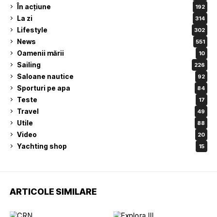
În acțiune
192
La zi
314
Lifestyle
302
News
551
Oamenii mării
10
Sailing
226
Saloane nautice
92
Sporturi pe apa
84
Teste
17
Travel
49
Utile
88
Video
20
Yachting shop
15
ARTICOLE SIMILARE