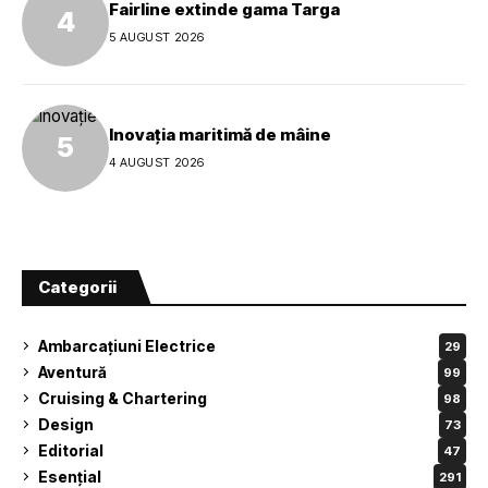
Fairline extinde gama Targa
5 AUGUST 2026
Inovația maritimă de mâine
4 AUGUST 2026
Categorii
Ambarcațiuni Electrice
29
Aventură
99
Cruising & Chartering
98
Design
73
Editorial
47
Esențial
291