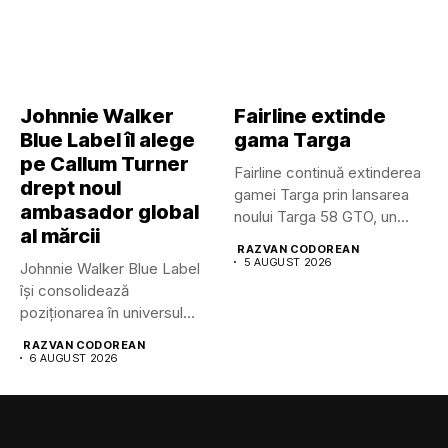
Johnnie Walker
Fairline extinde
Blue Label îl alege
gama Targa
pe Callum Turner
Fairline continuă extinderea
drept noul
gamei Targa prin lansarea
ambasador global
noului Targa 58 GTO, un...
al mărcii
RAZVAN CODOREAN
5 AUGUST 2026
Johnnie Walker Blue Label
își consolidează
poziționarea în universul
luxului contemporan prin...
RAZVAN CODOREAN
6 AUGUST 2026