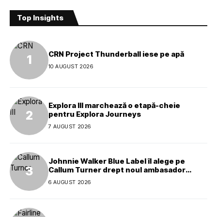
Top Insights
CRN Project Thunderball iese pe apă
10 AUGUST 2026
Explora III marchează o etapă-cheie
pentru Explora Journeys
7 AUGUST 2026
Johnnie Walker Blue Label îl alege pe
Callum Turner drept noul ambasador
global al mărcii
6 AUGUST 2026