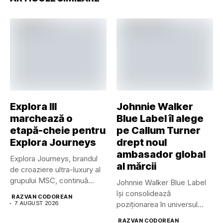
Explora III
Johnnie Walker
marchează o
Blue Label îl alege
etapă-cheie pentru
pe Callum Turner
Explora Journeys
drept noul
ambasador global
Explora Journeys, brandul
al mărcii
de croaziere ultra-luxury al
grupului MSC, continuă
Johnnie Walker Blue Label
dezvoltarea uneia...
își consolidează
RAZVAN CODOREAN
7 AUGUST 2026
poziționarea în universul
luxului contemporan prin...
RAZVAN CODOREAN