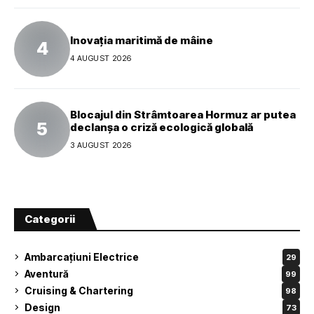
Inovația maritimă de mâine
4 AUGUST 2026
Blocajul din Strâmtoarea Hormuz ar putea
declanșa o criză ecologică globală
3 AUGUST 2026
Categorii
Ambarcațiuni Electrice
29
Aventură
99
Cruising & Chartering
98
Design
73