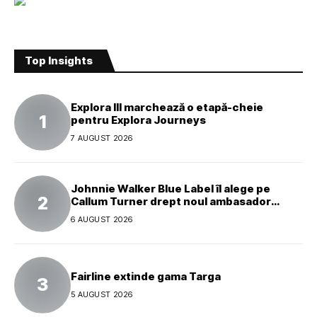
Top Insights
Explora III marchează o etapă-cheie
pentru Explora Journeys
7 AUGUST 2026
Johnnie Walker Blue Label îl alege pe
Callum Turner drept noul ambasador
global al mărcii
6 AUGUST 2026
Fairline extinde gama Targa
5 AUGUST 2026