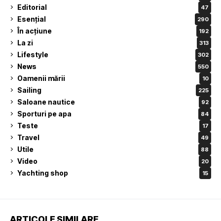
Editorial
47
Esențial
290
În acțiune
192
La zi
313
Lifestyle
302
News
550
Oamenii mării
10
Sailing
225
Saloane nautice
92
Sporturi pe apa
84
Teste
17
Travel
49
Utile
88
Video
20
Yachting shop
15
ARTICOLE SIMILARE