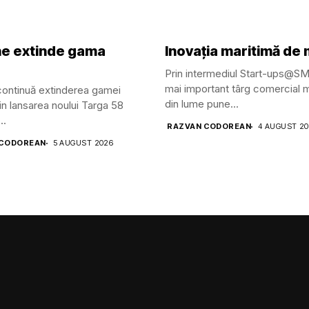
ine extinde gama
Inovația maritimă de
Prin intermediul Start-ups@S
mai important târg comercial m
 continuă extinderea gamei
din lume pune...
in lansarea noului Targa 58
..
RAZVAN CODOREAN
4 AUGUST 2
 CODOREAN
5 AUGUST 2026