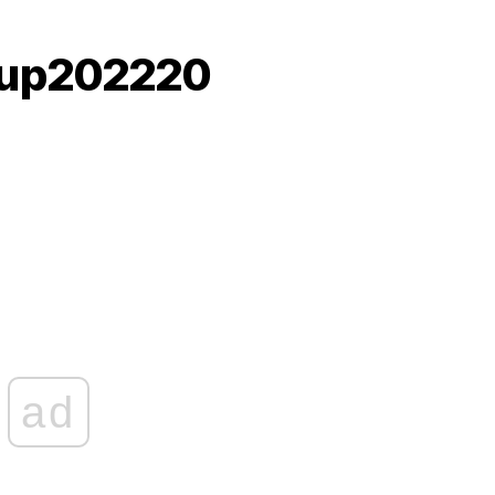
Cup202220
ad