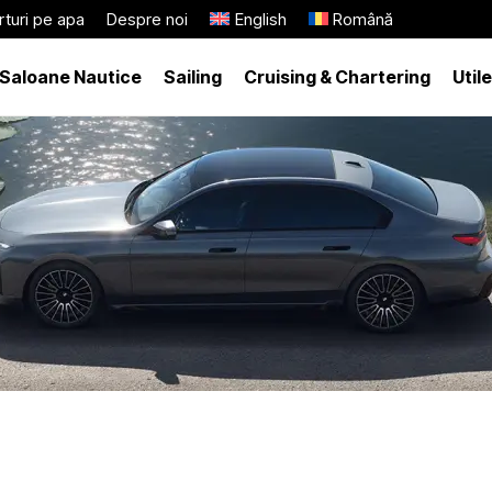
turi pe apa
Despre noi
English
Română
Saloane Nautice
Sailing
Cruising & Chartering
Utile