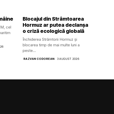
 mâine
Blocajul din Strâmtoarea
Hormuz ar putea declanșa
MM, cel
o criză ecologică globală
aritim
Închiderea Strâmtorii Hormuz și
blocarea timp de mai multe luni a
026
peste...
RAZVAN CODOREAN
3 AUGUST 2026