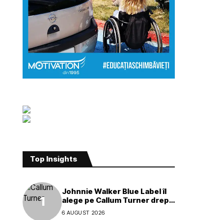
Top Insights
Johnnie Walker Blue Label îl
alege pe Callum Turner drept
noul ambasador global al
6 AUGUST 2026
mărcii