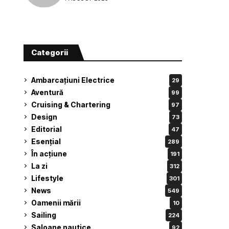
Categorii
Ambarcațiuni Electrice
29
Aventură
99
Cruising & Chartering
97
Design
73
Editorial
47
Esențial
289
În acțiune
191
La zi
312
Lifestyle
301
News
549
Oamenii mării
10
Sailing
224
Saloane nautice
92