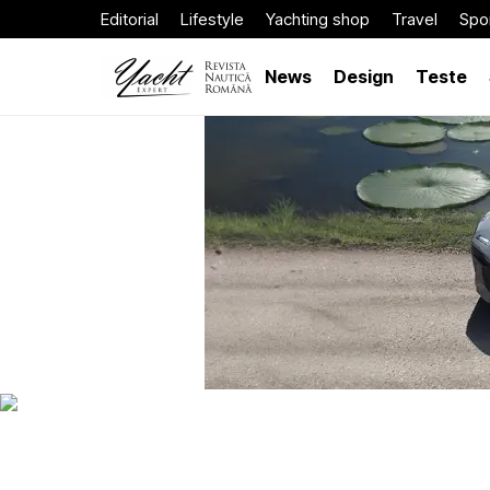
Editorial
Lifestyle
Yachting shop
Travel
Spor
News
Design
Teste