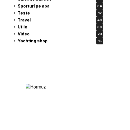
Sporturi pe apa
84
Teste
17
Travel
48
Utile
88
Video
20
Yachting shop
15