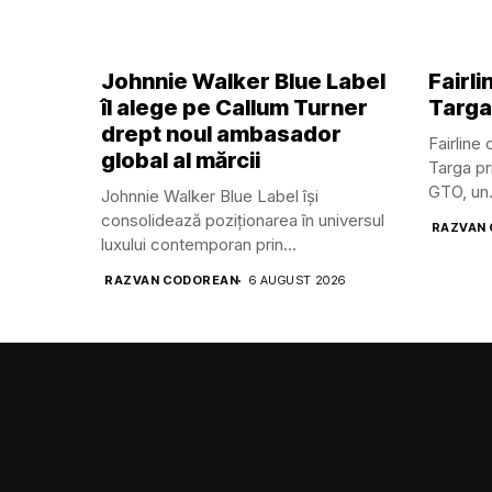
Johnnie Walker Blue Label
Fairl
îl alege pe Callum Turner
Targa
drept noul ambasador
Fairline
global al mărcii
Targa pr
GTO, un.
Johnnie Walker Blue Label își
consolidează poziționarea în universul
RAZVAN
luxului contemporan prin...
RAZVAN CODOREAN
6 AUGUST 2026