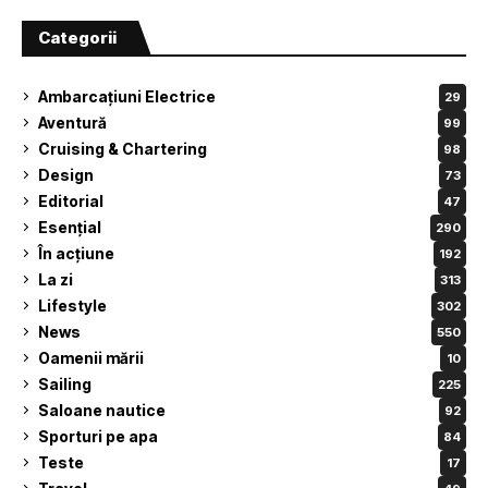
Categorii
Ambarcațiuni Electrice
29
Aventură
99
Cruising & Chartering
98
Design
73
Editorial
47
Esențial
290
În acțiune
192
La zi
313
Lifestyle
302
News
550
Oamenii mării
10
Sailing
225
Saloane nautice
92
Sporturi pe apa
84
Teste
17