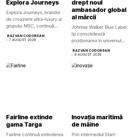
Explora Journeys
drept noul
ambasador global
Explora Journeys, brandul
al mărcii
de croaziere ultra-luxury al
grupului MSC, continuă
Johnnie Walker Blue Label
dezvoltarea uneia...
își consolidează
RAZVAN CODOREAN
7 AUGUST 2026
poziționarea în universul
luxului contemporan prin...
RAZVAN CODOREAN
6 AUGUST 2026
Fairline extinde
Inovația maritimă
gama Targa
de mâine
Fairline continuă extinderea
Prin intermediul Start-