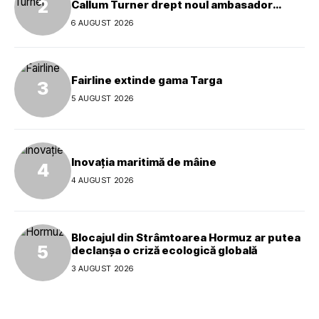
Callum Turner drept noul ambasador
global al mărcii
6 AUGUST 2026
Fairline extinde gama Targa
5 AUGUST 2026
Inovația maritimă de mâine
4 AUGUST 2026
Blocajul din Strâmtoarea Hormuz ar putea
declanșa o criză ecologică globală
3 AUGUST 2026