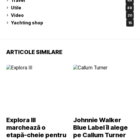
Travel
49
Utile
88
Video
20
Yachting shop
15
ARTICOLE SIMILARE
Explora III
Johnnie Walker
marchează o
Blue Label îl alege
etapă-cheie pentru
pe Callum Turner