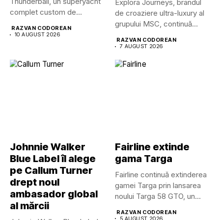
Thunderball, un superyacht
Explora Journeys, brandul
complet custom de...
de croaziere ultra-luxury al
grupului MSC, continuă
RAZVAN CODOREAN
dezvoltarea uneia...
10 AUGUST 2026
RAZVAN CODOREAN
7 AUGUST 2026
Johnnie Walker
Fairline extinde
Blue Label îl alege
gama Targa
pe Callum Turner
Fairline continuă extinderea
drept noul
gamei Targa prin lansarea
ambasador global
noului Targa 58 GTO, un...
al mărcii
RAZVAN CODOREAN
5 AUGUST 2026