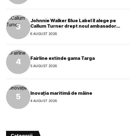
Johnnie Walker Blue Label îl alege pe
Callum Turner drept noul ambasador
global al mărcii
6 AUGUST 2026
Fairline extinde gama Targa
5 AUGUST 2026
Inovația maritimă de mâine
4 AUGUST 2026
Categorii