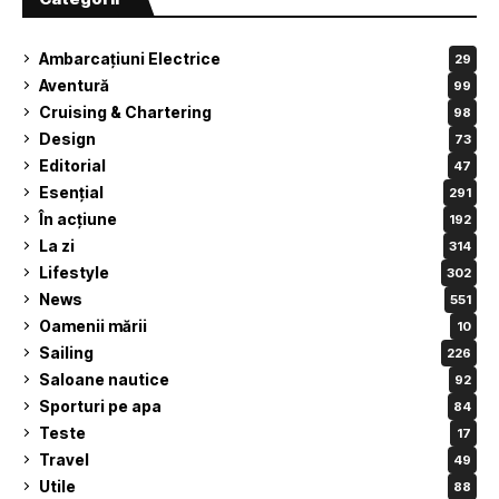
Ambarcațiuni Electrice
29
Aventură
99
Cruising & Chartering
98
Design
73
Editorial
47
Esențial
291
În acțiune
192
La zi
314
Lifestyle
302
News
551
Oamenii mării
10
Sailing
226
Saloane nautice
92
Sporturi pe apa
84
Teste
17
Travel
49
Utile
88