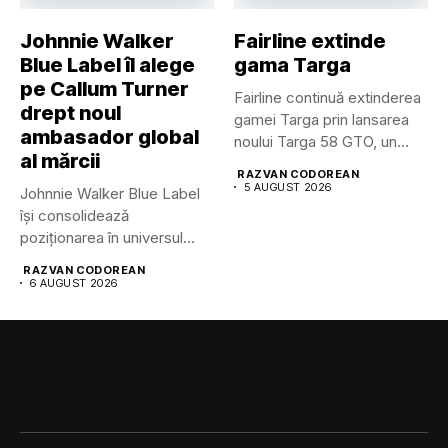
Johnnie Walker
Fairline extinde
Blue Label îl alege
gama Targa
pe Callum Turner
Fairline continuă extinderea
drept noul
gamei Targa prin lansarea
ambasador global
noului Targa 58 GTO, un...
al mărcii
RAZVAN CODOREAN
5 AUGUST 2026
Johnnie Walker Blue Label
își consolidează
poziționarea în universul
luxului contemporan prin...
RAZVAN CODOREAN
6 AUGUST 2026