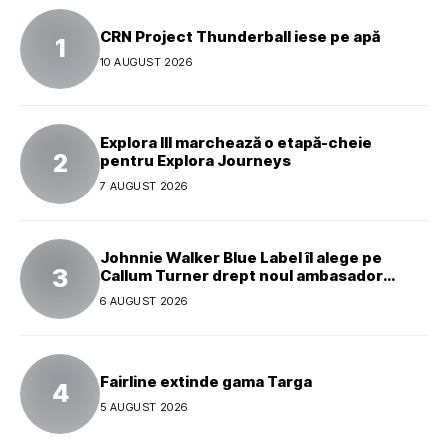
CRN Project Thunderball iese pe apă
10 AUGUST 2026
Explora III marchează o etapă-cheie
pentru Explora Journeys
7 AUGUST 2026
Johnnie Walker Blue Label îl alege pe
Callum Turner drept noul ambasador
global al mărcii
6 AUGUST 2026
Fairline extinde gama Targa
5 AUGUST 2026