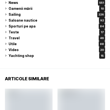
News
551
Oamenii mării
10
Sailing
226
Saloane nautice
92
Sporturi pe apa
84
Teste
17
Travel
49
Utile
88
Video
20
Yachting shop
15
ARTICOLE SIMILARE