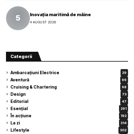
Inovația maritimă de mâine
4 AUGUST 2026
Categorii
Ambarcațiuni Electrice
29
Aventură
99
Cruising & Chartering
98
Design
73
Editorial
47
Esențial
291
În acțiune
192
La zi
314
Lifestyle
302