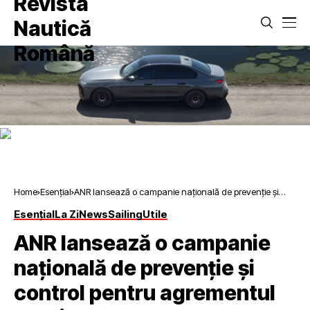
Home
Esențial
ANR lansează o campanie națională de prevenție și
control pentru agrementul nautic
Esențial
La Zi
News
Sailing
Utile
ANR lansează o campanie
națională de prevenție și
control pentru agrementul