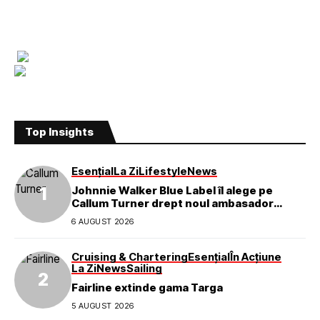
Top Insights
Esențial
La Zi
Lifestyle
News
Johnnie Walker Blue Label îl alege pe
Callum Turner drept noul ambasador
global al mărcii
6 AUGUST 2026
Cruising & Chartering
Esențial
În Acțiune
La Zi
News
Sailing
Fairline extinde gama Targa
5 AUGUST 2026