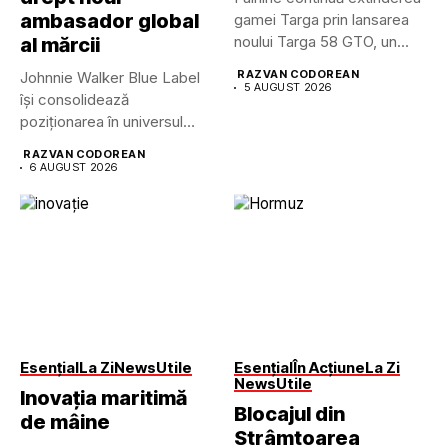
ambasador global
gamei Targa prin lansarea
noului Targa 58 GTO, un...
al mărcii
RAZVAN CODOREAN
Johnnie Walker Blue Label
5 AUGUST 2026
își consolidează
poziționarea în universul
luxului contemporan prin...
RAZVAN CODOREAN
6 AUGUST 2026
Esențial
La Zi
News
Utile
Esențial
În Acțiune
La Zi
News
Utile
Inovația maritimă
Blocajul din
de mâine
Strâmtoarea