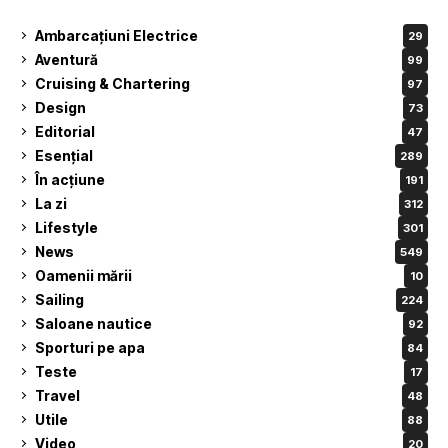
Ambarcațiuni Electrice
29
Aventură
99
Cruising & Chartering
97
Design
73
Editorial
47
Esențial
289
În acțiune
191
La zi
312
Lifestyle
301
News
549
Oamenii mării
10
Sailing
224
Saloane nautice
92
Sporturi pe apa
84
Teste
17
Travel
48
Utile
88
Video
20