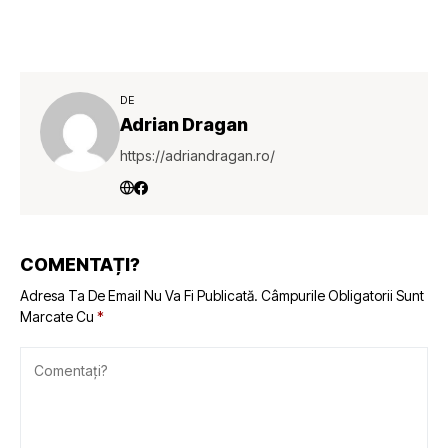
reduce emisiile
navelor cu 70%,
lansată pe piața
maritimă globală
DE
Adrian Dragan
https://adriandragan.ro/
COMENTAȚI?
Adresa Ta De Email Nu Va Fi Publicată.
Câmpurile Obligatorii Sunt
Marcate Cu
*