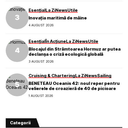
Esențial
La Zi
News
Utile
Inovația maritimă de mâine
4 AUGUST 2026
Esențial
În Acțiune
La Zi
News
Utile
Blocajul din Strâmtoarea Hormuz ar putea
declanșa o criză ecologică globală
3 AUGUST 2026
Cruising & Chartering
La Zi
News
Sailing
BENETEAU Oceanis 42: noul reper pentru
velierele de croazieră de 40 de picioare
1 AUGUST 2026
Categorii