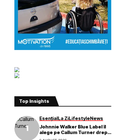
Top Insights
Esențial
La Zi
Lifestyle
News
Johnnie Walker Blue Label îl
alege pe Callum Turner drept
noul ambasador global al