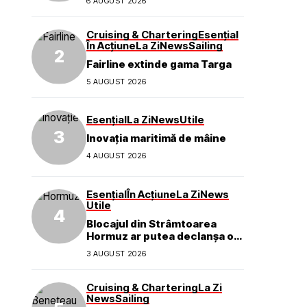
6 AUGUST 2026
mărcii
Cruising & Chartering
Esențial
În Acțiune
La Zi
News
Sailing
Fairline extinde gama Targa
5 AUGUST 2026
Esențial
La Zi
News
Utile
Inovația maritimă de mâine
4 AUGUST 2026
Esențial
În Acțiune
La Zi
News
Utile
Blocajul din Strâmtoarea
Hormuz ar putea declanșa o
criză ecologică globală
3 AUGUST 2026
Cruising & Chartering
La Zi
News
Sailing