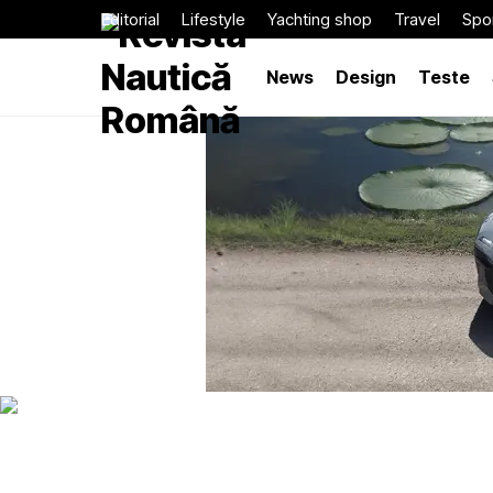
Editorial
Lifestyle
Yachting shop
Travel
Spor
News
Design
Teste