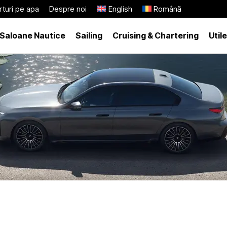
turi pe apa
Despre noi
English
Română
Saloane Nautice
Sailing
Cruising & Chartering
Utile