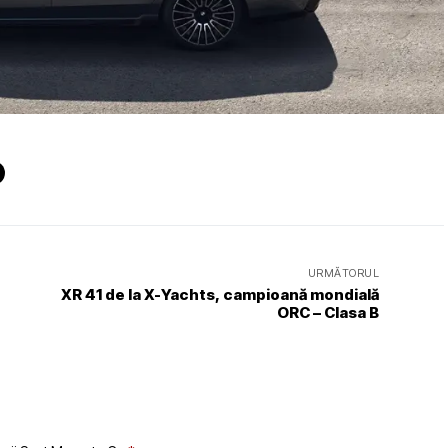
URMĂTORUL
XR 41 de la X-Yachts, campioană mondială
ORC – Clasa B