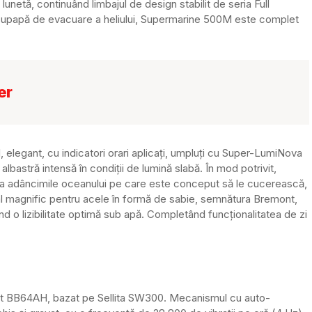
lunetă, continuând limbajul de design stabilit de seria Full
 supapă de evacuare a heliului, Supermarine 500M este complet
er
, elegant, cu indicatori orari aplicați, umpluți cu Super-LumiNova
lbastră intensă în condiții de lumină slabă. În mod potrivit,
 la adâncimile oceanului pe care este conceput să le cucerească,
al magnific pentru acele în formă de sabie, semnătura Bremont,
 o lizibilitate optimă sub apă. Completând funcționalitatea de zi
nt BB64AH, bazat pe Sellita SW300. Mecanismul cu auto-