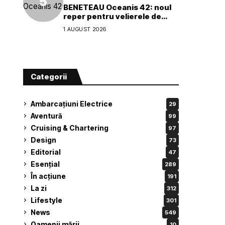
BENETEAU Oceanis 42: noul
reper pentru velierele de
croazieră de 40 de picioare
1 AUGUST 2026
Categorii
Ambarcațiuni Electrice
29
Aventură
99
Cruising & Chartering
97
Design
73
Editorial
47
Esențial
289
În acțiune
191
La zi
312
Lifestyle
301
News
549
Oamenii mării
10