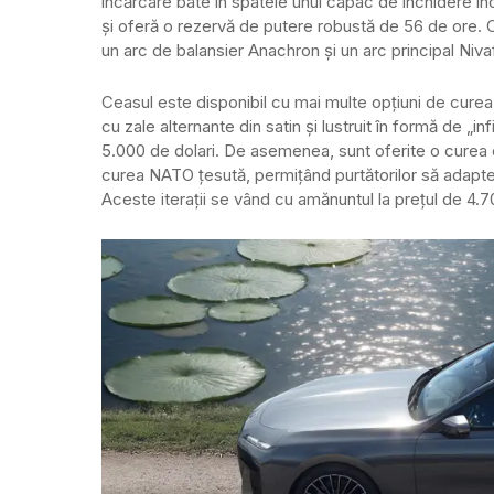
încărcare bate în spatele unui capac de închidere înc
și oferă o rezervă de putere robustă de 56 de ore. Co
un arc de balansier Anachron și un arc principal Niv
Ceasul este disponibil cu mai multe opțiuni de curea, 
cu zale alternante din satin și lustruit în formă de „
5.000 de dolari. De asemenea, sunt oferite o curea ch
curea NATO țesută, permițând purtătorilor să adaptez
Aceste iterații se vând cu amănuntul la prețul de 4.7