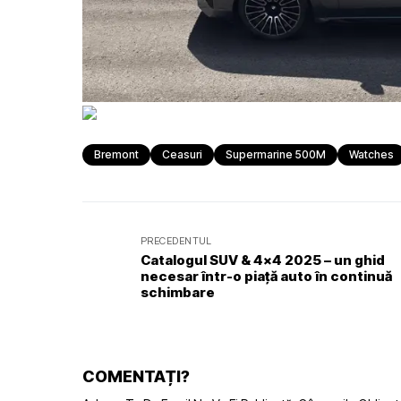
Bremont
Ceasuri
Supermarine 500M
Watches
PRECEDENTUL
Catalogul SUV & 4×4 2025 – un ghid
necesar într-o piață auto în continuă
schimbare
COMENTAȚI?