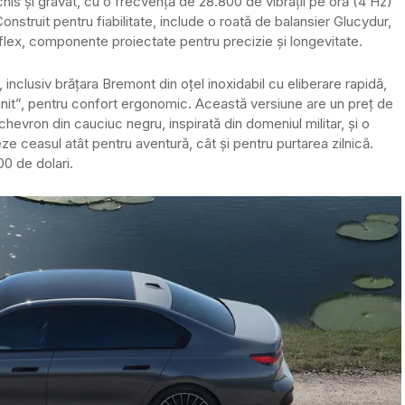
his și gravat, cu o frecvență de 28.800 de vibrații pe oră (4 Hz)
nstruit pentru fiabilitate, include o roată de balansier Glucydur,
aflex, componente proiectate pentru precizie și longevitate.
inclusiv brățara Bremont din oțel inoxidabil cu eliberare rapidă,
infinit”, pentru confort ergonomic. Această versiune are un preț de
evron din cauciuc negru, inspirată din domeniul militar, și o
e ceasul atât pentru aventură, cât și pentru purtarea zilnică.
00 de dolari.