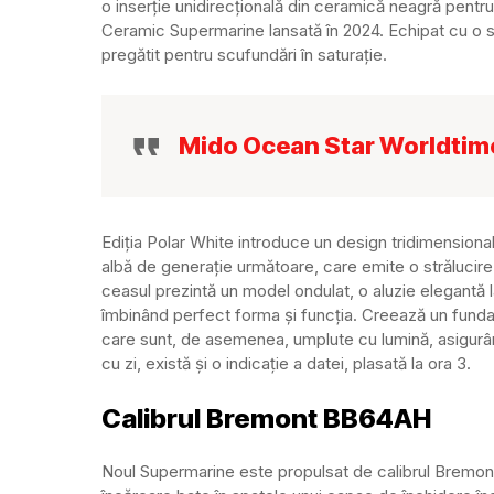
o inserție unidirecțională din ceramică neagră pentru 
Ceramic Supermarine lansată în 2024. Echipat cu o
pregătit pentru scufundări în saturație.
Mido Ocean Star Worldtim
Ediția Polar White introduce un design tridimensional
albă de generație următoare, care emite o strălucire a
ceasul prezintă un model ondulat, o aluzie elegantă
îmbinând perfect forma și funcția. Creează un fund
care sunt, de asemenea, umplute cu lumină, asigurând
cu zi, există și o indicație a datei, plasată la ora 3.
Calibrul Bremont BB64AH
Noul Supermarine este propulsat de calibrul Bremo