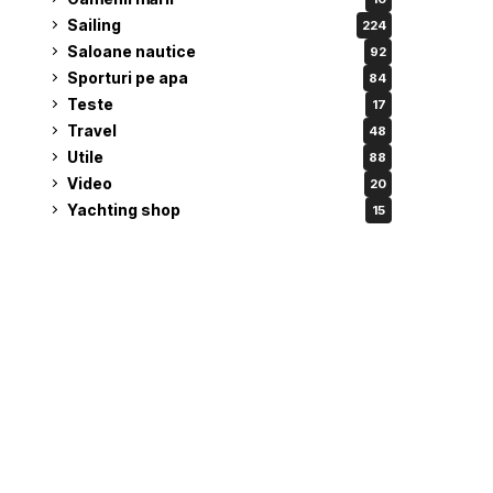
Sailing
224
Saloane nautice
92
Sporturi pe apa
84
Teste
17
Travel
48
Utile
88
Video
20
Yachting shop
15