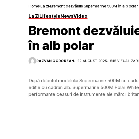
Home
La zi
Bremont dezvăluie Supermarine 500M în alb polar
La Zi
Lifestyle
News
Video
Bremont dezvălui
în alb polar
RAZVAN CODOREAN
22 AUGUST 2025
545 VIZUALIZĂRI
După debutul modelului Supermarine 500M cu cadran
ediție cu cadran alb. Supermarine 500M Polar White 
performante ceasuri de instrumente ale mărcii britani