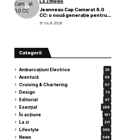
La Zi
News
Jeanneau Cap Camarat 6.0
CC: o nouă generație pentru
aventuri pe apă
31 IULIE 2026
Categorii
Ambarcațiuni Electrice
29
Aventură
99
Cruising & Chartering
97
Design
73
Editorial
47
Esențial
288
În acțiune
191
La zi
311
Lifestyle
300
News
548