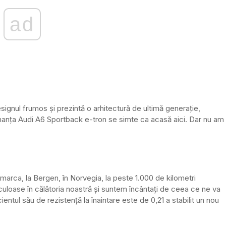
ad
nul frumos și prezintă o arhitectură de ultimă generație,
ormanța Audi A6 Sportback e-tron
se simte ca acasă aici. Dar nu am
arca, la Bergen, în Norvegia, la peste 1.000 de kilometri
uloase în călătoria noastră și suntem încântați de ceea ce ne va
entul său de rezistență la înaintare este de 0,21
a stabilit un nou