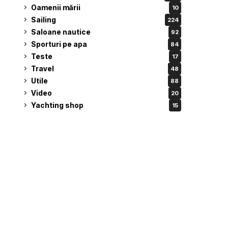
Oamenii mării
10
Sailing
224
Saloane nautice
92
Sporturi pe apa
84
Teste
17
Travel
48
Utile
88
Video
20
Yachting shop
15