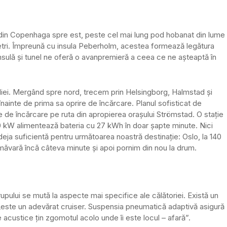
 din Copenhaga spre est, peste cel mai lung pod hobanat din lume
metri. Împreună cu insula Peberholm, acestea formează legătura
sulă și tunel ne oferă o avanpremieră a ceea ce ne așteaptă în
diei. Mergând spre nord, trecem prin Helsingborg, Halmstad și
înainte de
prima sa oprire de încărcare. Planul sofisticat de
e de încărcare pe ruta din apropierea orașului Strömstad. O stație
0 kW alimentează bateria cu 27 kWh în doar șapte minute.
Nici
ja suficientă pentru următoarea noastră destinație: Oslo, la 140
ăvară încă câteva minute și apoi pornim din nou la drum.
pului se mută la aspecte mai specifice ale călătoriei. Există un
„
este un adevărat cruiser. Suspensia pneumatică adaptivă asigură
e acustice țin
zgomotul acolo unde îi este locul – afară”.