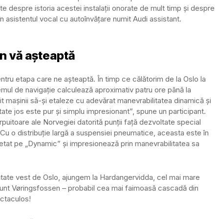
te despre istoria acestei instalații onorate de mult timp și despre
n asistentul vocal cu autoînvățare numit Audi assistant.
en vă așteaptă
ntru etapa care ne așteaptă. În timp ce călătorim de la Oslo la
emul de navigație calculează aproximativ patru ore până la
it mașinii să-și etaleze cu adevărat manevrabilitatea dinamică și
eutate jos este pur și simplu impresionant”, spune un participant.
uitoare ale Norvegiei datorită punții față dezvoltate special
. Cu o distribuție largă a suspensiei pneumatice, aceasta este în
etat pe „Dynamic” și impresionează prin manevrabilitatea sa
ătate vest de Oslo, ajungem la Hardangervidda, cel mai mare
sunt Vøringsfossen – probabil cea mai faimoasă cascadă din
ectaculos!