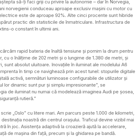
ștepta să-ți faci griji cu privire la autonomie – dar în Norvegia,
5 ani norvegienii conduceau aproape exclusiv mașini cu motor cu
 electrice este de aproape 92%. Alte cinci procente sunt hibride
spărut practic din statisticile de înmatriculare. Infrastructura de
ins-o constant în ultimii ani.
încărcăm rapid bateria de înaltă tensiune și pornim la drum pentru
 cu o înălțime de 202 metri și o lungime de 1.380 de metri, și
 sunt absolut uluitoare. Inovațiile în iluminat ale modelului A6
prenta în timp ce navighează prin acest tunel: stopurile digitale
lă activă, semnături luminoase configurabile de utilizator și
ul lor dinamic sunt pur și simplu impresionante”, se
ogia de iluminat nu numai că modelează imaginea Audi pe șosea,
siguranță rutieră.”
ui scrie „Oslo” cu litere mari. Am parcurs peste 1.000 de kilometri,
destinația noastră din centrul orașului. Traficul devine vizibil mai
ă în joc. Asistența adaptivă la croazieră ajută la accelerare,
e față de mașina din față, precum și la ghidarea pe bandă.