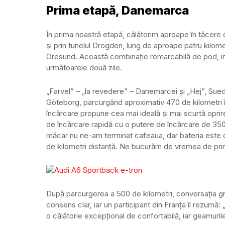
Prima etapă, Danemarca
În prima noastră etapă, călătorim aproape în tăcere
și prin tunelul Drogden, lung de aproape patru kilo
Öresund. Această combinație remarcabilă de pod, in
următoarele două zile.
„Farvel” – „la revedere” – Danemarcei și „Hej”, Sue
Göteborg, parcurgând aproximativ 470 de kilometri 
încărcare propune cea mai ideală și mai scurtă oprir
de încărcare rapidă cu o putere de încărcare de 35
măcar nu ne-am terminat cafeaua, dar bateria este de
de kilometri distanță. Ne bucurăm de vremea de prim
După parcurgerea a 500 de kilometri, conversația gru
consens clar, iar un participant din Franța îl rezumă: 
o călătorie excepțional de confortabilă, iar geamuril