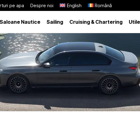
turi pe apa
Despre noi
English
Română
Saloane Nautice
Sailing
Cruising & Chartering
Utile