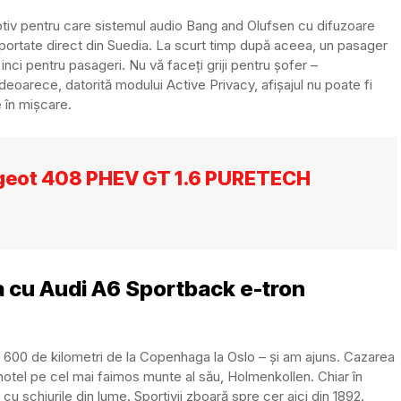
tiv pentru care sistemul audio Bang and Olufsen cu difuzoare
mportate direct din Suedia. La scurt timp după aceea, un pasager
inci pentru pasageri.
Nu vă faceți griji pentru șofer –
 deoarece, datorită modului Active Privacy, afișajul nu poate fi
 în mișcare.
ugeot 408 PHEV GT 1.6 PURETECH
a cu Audi A6 Sportback e-tron
 600 de kilometri de la Copenhaga la Oslo – și am ajuns. Cazarea
hotel pe cel mai faimos munte al său, Holmenkollen. Chiar în
cu schiurile din lume. Sportivii zboară spre cer aici din 1892.