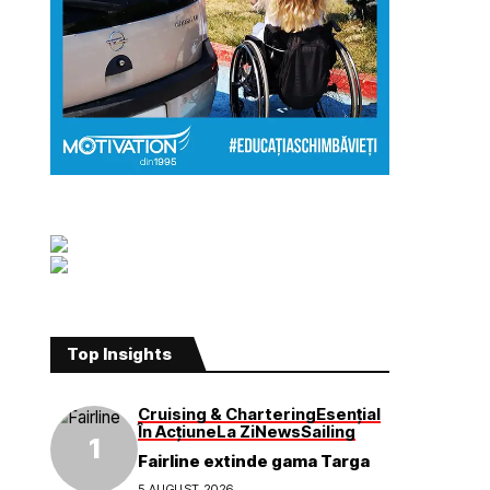
Top Insights
Cruising & Chartering
Esențial
În Acțiune
La Zi
News
Sailing
Fairline extinde gama Targa
5 AUGUST 2026