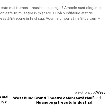
 ce este mai frumos – mașina sau orașul? Ambele sunt elegante,
on este frumusețea în mișcare. După o călătorie atât de
eastă întrebare în felul său. Acum e timpul să ne întoarcem –
URMĂTORUL
a mai
West Bund Grand Theatre celebrează râul
ergy
Huangpu și trecutul industrial