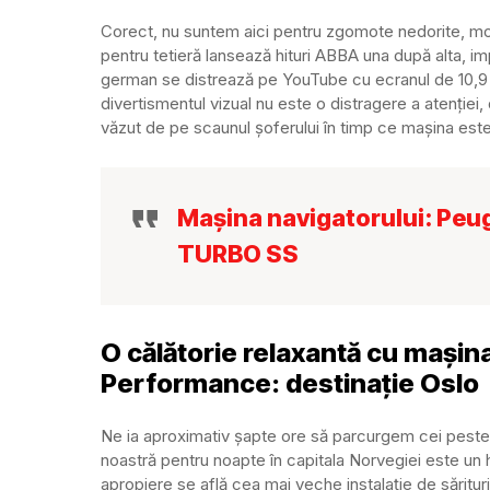
Corect, nu suntem aici pentru zgomote nedorite, mo
pentru tetieră
lansează hituri ABBA una după alta, i
german se distrează pe YouTube cu ecranul de 10,9 
divertismentul vizual nu este o distragere a atenției,
văzut de pe scaunul șoferului în timp ce mașina este
Mașina navigatorului: Pe
TURBO SS
O călătorie relaxantă cu mașin
Performance: destinație Oslo
Ne ia aproximativ șapte ore să parcurgem cei peste
noastră pentru noapte în capitala Norvegiei este un 
apropiere se află cea mai veche instalație de sărituri 