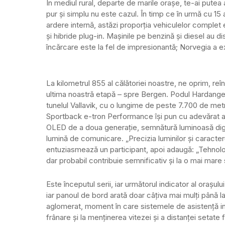
În mediul rural, departe de marile orașe, te-ai putea a
pur și simplu nu este cazul. În timp ce în urmă cu 1
ardere internă, astăzi proporția vehiculelor complet
și hibride plug-in. Mașinile pe benzină și diesel au di
încărcare este la fel de impresionantă; Norvegia a ext
La kilometrul 855 al călătoriei noastre, ne oprim, re
ultima noastră etapă – spre Bergen. Podul Hardanger,
tunelul Vallavik, cu o lungime de peste 7.700 de metri,
Sportback e-tron Performance își pun cu adevărat am
OLED de a doua generație, semnătură luminoasă digita
lumină de comunicare. „Precizia luminilor și caracter
entuziasmează un participant, apoi adaugă: „Tehnol
dar probabil contribuie semnificativ și la o mai mare 
Este începutul serii, iar următorul indicator al orașul
iar panoul de bord arată doar câțiva mai mulți până la 
aglomerat, moment în care sistemele de asistență intr
frânare și la menținerea vitezei și a distanței setat