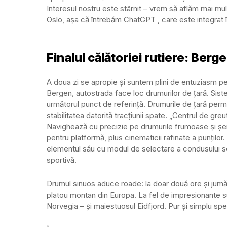
Interesul nostru este stârnit – vrem să aflăm mai mul
Oslo, așa că întrebăm ChatGPT , care este integrat î
Finalul călătoriei rutiere: Berg
A doua zi se apropie și suntem plini de entuziasm pe
Bergen, autostrada face loc drumurilor de țară. Sist
următorul punct de referință. Drumurile de țară perm
stabilitatea datorită tracțiunii spate. „Centrul de gr
Navighează cu precizie pe drumurile frumoase și șerp
pentru platformă, plus cinematicii rafinate a punților
elementul său cu modul de selectare a condusului s
sportivă.
Drumul sinuos aduce roade: la doar două ore și jum
platou montan din Europa. La fel de impresionante 
Norvegia – și maiestuosul Eidfjord. Pur și simplu sp