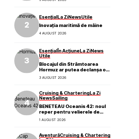
Esențial
La Zi
News
Utile
Inovația maritimă de mâine
4 AUGUST 2026
Esențial
În Acțiune
La Zi
News
Utile
Blocajul din Strâmtoarea
Hormuz ar putea declanșa o
criză ecologică globală
3 AUGUST 2026
Cruising & Chartering
La Zi
News
Sailing
BENETEAU Oceanis 42: noul
reper pentru velierele de
croazieră de 40 de picioare
1 AUGUST 2026
Aventură
Cruising & Chartering