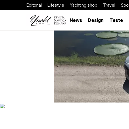
Editorial
Lifestyle
Yachting shop
Travel
Spor
News
Design
Teste