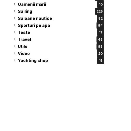
Oamenii mării
10
Sailing
225
Saloane nautice
92
Sporturi pe apa
84
Teste
17
Travel
49
Utile
88
Video
20
Yachting shop
15