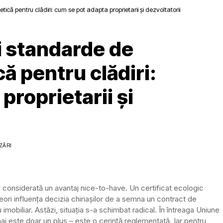
că pentru clădiri: cum se pot adapta proprietarii și dezvoltatorii
 standarde de
ă pentru clădiri:
proprietarii și
ZĂRI
 considerată un avantaj nice-to-have. Un certificat ecologic
reori influența decizia chiriașilor de a semna un contract de
iu imobiliar. Astăzi, situația s-a schimbat radical. În întreaga Uniune
 este doar un plus – este o cerință reglementată. Iar pentru