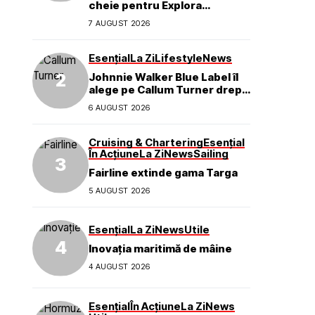
cheie pentru Explora
Journeys
7 AUGUST 2026
Esențial
La Zi
Lifestyle
News
Johnnie Walker Blue Label îl
alege pe Callum Turner drept
noul ambasador global al
6 AUGUST 2026
mărcii
Cruising & Chartering
Esențial
În Acțiune
La Zi
News
Sailing
Fairline extinde gama Targa
5 AUGUST 2026
Esențial
La Zi
News
Utile
Inovația maritimă de mâine
4 AUGUST 2026
Esențial
În Acțiune
La Zi
News