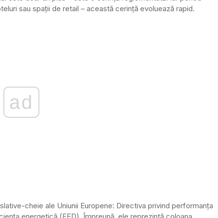
eluri sau spații de retail – această cerință evoluează rapid.
ad
islative-cheie ale Uniunii Europene: Directiva privind performanța
ficiența energetică (EED). Împreună, ele reprezintă coloana