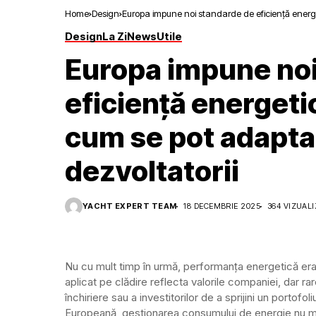
Home
Design
Europa impune noi standarde de eficiență energeti
Design
La Zi
News
Utile
Europa impune noi
eficiență energetic
cum se pot adapta 
dezvoltatorii
YACHT EXPERT TEAM
18 DECEMBRIE 2025
364 VIZUALI
Nu cu mult timp în urmă, performanța energetică era
aplicat pe clădire reflecta valorile companiei, dar ra
închiriere sau a investitorilor de a sprijini un portofol
Europeană, gestionarea consumului de energie nu mai