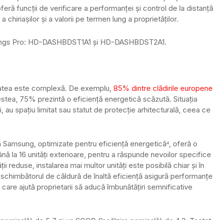
feră funcții de verificare a performanței și control de la distanță
a chiriașilor și a valorii pe termen lung a proprietăților.
tThings Pro: HD-DASHBDST1A1 și HD-DASHBDST2A1.
alitatea este complexă. De exemplu,
85% dintre clădirile europene
cestea, 75% prezintă o eficiență energetică scăzută. Situația
i, au spațiu limitat sau statut de protecție arhitecturală, ceea ce
 Samsung, optimizate pentru eficiență energetică⁴, oferă o
nă la 16 unități exterioare, pentru a răspunde nevoilor specifice
ii reduse, instalarea mai multor unități este posibilă chiar și în
și schimbătorul de căldură de înaltă eficiență asigură performanțe
 care ajută proprietarii să aducă îmbunătățiri semnificative