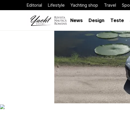
Editorial
Lifestyle
Yachting shop
Travel
Spor
News
Design
Teste