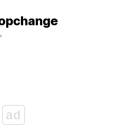
topchange
I
ad