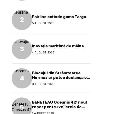
Fairline extinde gama Targa
5 AUGUST 2026
Inovația maritimă de mâine
4 AUGUST 2026
Blocajul din Strâmtoarea
Hormuz ar putea declanșa o
criză ecologică globală
3 AUGUST 2026
BENETEAU Oceanis 42: noul
reper pentru velierele de
croazieră de 40 de picioare
1 AUGUST 2026