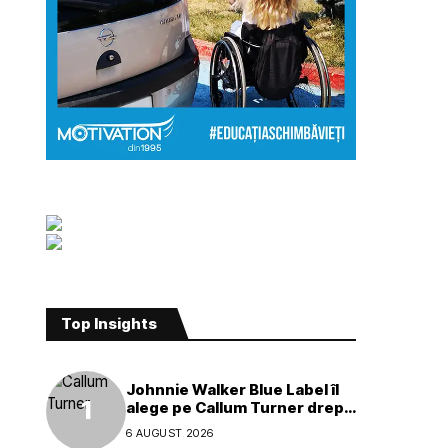
Top Insights
Johnnie Walker Blue Label îl
alege pe Callum Turner drept
noul ambasador global al
6 AUGUST 2026
mărcii