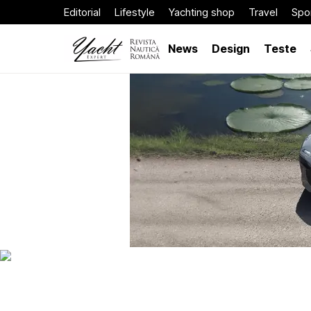
Editorial
Lifestyle
Yachting shop
Travel
Spor
News
Design
Teste