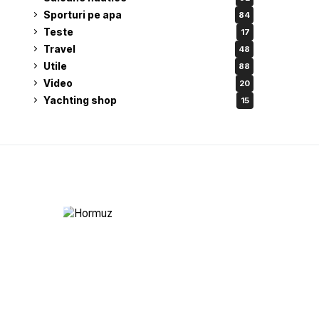
Sporturi pe apa
84
Teste
17
Travel
48
Utile
88
Video
20
Yachting shop
15