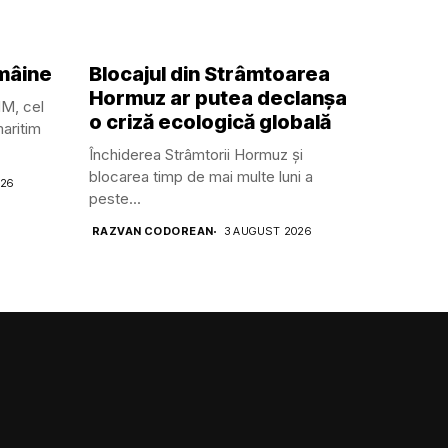
 mâine
Blocajul din Strâmtoarea
Hormuz ar putea declanșa
MM, cel
o criză ecologică globală
aritim
Închiderea Strâmtorii Hormuz și
blocarea timp de mai multe luni a
026
peste...
RAZVAN CODOREAN
3 AUGUST 2026