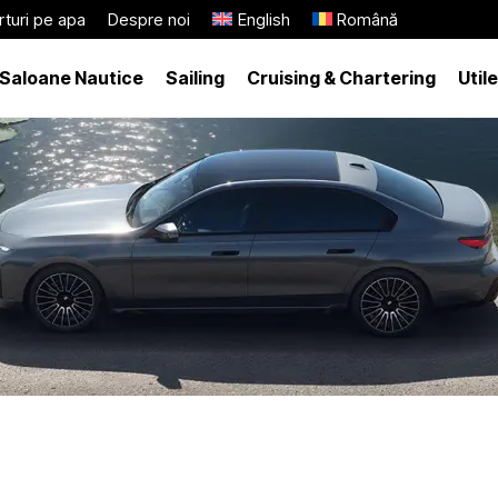
turi pe apa
Despre noi
English
Română
Saloane Nautice
Sailing
Cruising & Chartering
Utile