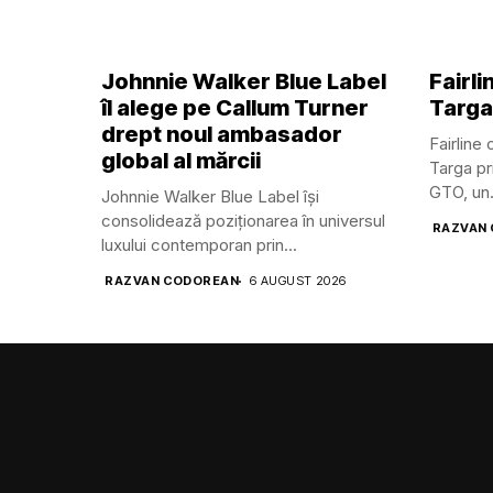
Johnnie Walker Blue Label
Fairl
îl alege pe Callum Turner
Targa
drept noul ambasador
Fairline
global al mărcii
Targa pr
GTO, un.
Johnnie Walker Blue Label își
consolidează poziționarea în universul
RAZVAN
luxului contemporan prin...
RAZVAN CODOREAN
6 AUGUST 2026