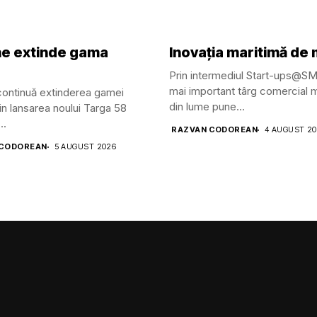
ine extinde gama
Inovația maritimă de
Prin intermediul Start-ups@S
mai important târg comercial m
 continuă extinderea gamei
din lume pune...
in lansarea noului Targa 58
..
RAZVAN CODOREAN
4 AUGUST 2
 CODOREAN
5 AUGUST 2026