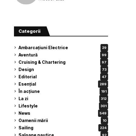
Categorii
Ambarcațiuni Electrice
29
Aventură
99
Cruising & Chartering
97
Design
73
Editorial
47
Esențial
289
În acțiune
191
La zi
312
Lifestyle
301
News
549
Oamenii mării
10
Sailing
224
Saloane nautice
92