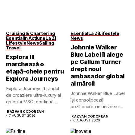
Cruising & Chartering
Esențial
La Zi
Lifestyle
Esențial
În Acțiune
La Zi
News
Lifestyle
News
Sailing
Johnnie Walker
Travel
Blue Label îl alege
Explora III
pe Callum Turner
marchează o
drept noul
etapă-cheie pentru
ambasador global
Explora Journeys
al mărcii
Explora Journeys, brandul
Johnnie Walker Blue Label
de croaziere ultra-luxury al
își consolidează
grupului MSC, continuă
poziționarea în universul
dezvoltarea uneia...
RAZVAN CODOREAN
luxului contemporan prin...
7 AUGUST 2026
RAZVAN CODOREAN
6 AUGUST 2026