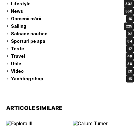
Lifestyle
302
News
550
Oamenii mării
10
Sailing
225
Saloane nautice
92
Sporturi pe apa
84
Teste
17
Travel
49
Utile
88
Video
20
Yachting shop
15
ARTICOLE SIMILARE