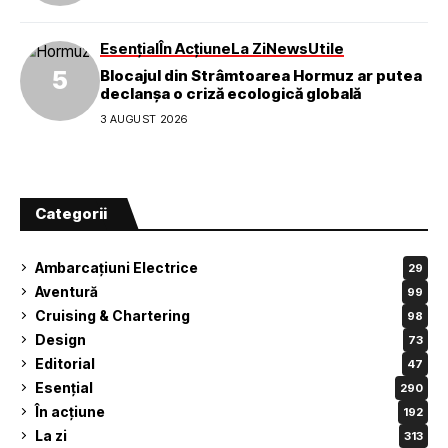
Esențial
În Acțiune
La Zi
News
Utile
Blocajul din Strâmtoarea Hormuz ar putea
declanșa o criză ecologică globală
3 AUGUST 2026
Categorii
Ambarcațiuni Electrice
29
Aventură
99
Cruising & Chartering
98
Design
73
Editorial
47
Esențial
290
În acțiune
192
La zi
313