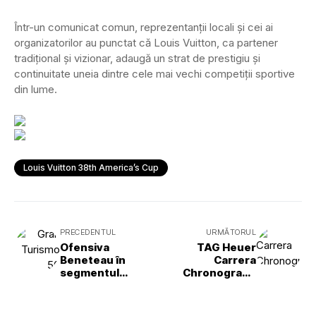
Într-un comunicat comun, reprezentanții locali și cei ai
organizatorilor au punctat că Louis Vuitton, ca partener
tradițional și vizionar, adaugă un strat de prestigiu și
continuitate uneia dintre cele mai vechi competiții sportive
din lume.
Louis Vuitton 38th America’s Cup
PRECEDENTUL
URMĂTORUL
Ofensiva
TAG Heuer
Beneteau în
Carrera
segmentul
Chronograph
yachturilor cu
Seafarer: ceasul
motor a fost
devine
susținută de noul
instrument de