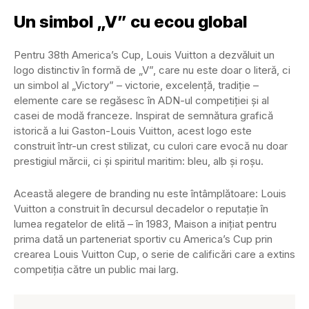
Un simbol „V” cu ecou global
Pentru 38th America’s Cup, Louis Vuitton a dezvăluit un
logo distinctiv în formă de „V”, care nu este doar o literă, ci
un simbol al „Victory” – victorie, excelență, tradiție –
elemente care se regăsesc în ADN-ul competiției și al
casei de modă franceze. Inspirat de semnătura grafică
istorică a lui Gaston-Louis Vuitton, acest logo este
construit într-un crest stilizat, cu culori care evocă nu doar
prestigiul mărcii, ci și spiritul maritim: bleu, alb și roșu.
Această alegere de branding nu este întâmplătoare: Louis
Vuitton a construit în decursul decadelor o reputație în
lumea regatelor de elită – în 1983, Maison a inițiat pentru
prima dată un parteneriat sportiv cu America’s Cup prin
crearea Louis Vuitton Cup, o serie de calificări care a extins
competiția către un public mai larg.