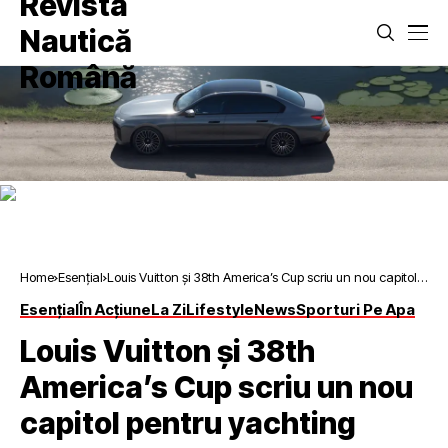
Home
Esențial
Louis Vuitton și 38th America’s Cup scriu un nou capitol
pentru yachting
Esențial
În Acțiune
La Zi
Lifestyle
News
Sporturi Pe Apa
Louis Vuitton și 38th
America’s Cup scriu un nou
capitol pentru yachting