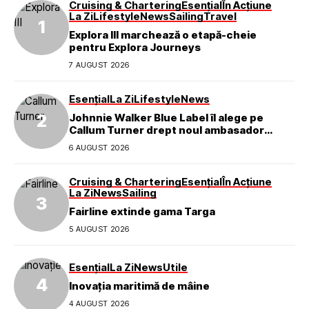
Cruising & Chartering
Esențial
În Acțiune
La Zi
Lifestyle
News
Sailing
Travel
Explora III marchează o etapă-cheie
pentru Explora Journeys
7 AUGUST 2026
Esențial
La Zi
Lifestyle
News
Johnnie Walker Blue Label îl alege pe
Callum Turner drept noul ambasador
global al mărcii
6 AUGUST 2026
Cruising & Chartering
Esențial
În Acțiune
La Zi
News
Sailing
Fairline extinde gama Targa
5 AUGUST 2026
Esențial
La Zi
News
Utile
Inovația maritimă de mâine
4 AUGUST 2026