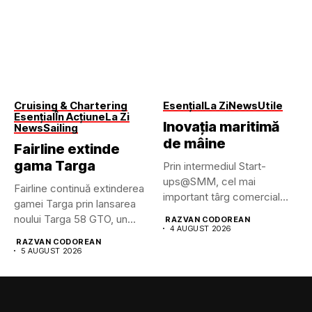
Cruising & Chartering
Esențial
La Zi
News
Utile
Esențial
În Acțiune
La Zi
Inovația maritimă
News
Sailing
de mâine
Fairline extinde
gama Targa
Prin intermediul Start-
ups@SMM, cel mai
Fairline continuă extinderea
important târg comercial
gamei Targa prin lansarea
maritim din lume pune...
noului Targa 58 GTO, un...
RAZVAN CODOREAN
4 AUGUST 2026
RAZVAN CODOREAN
5 AUGUST 2026