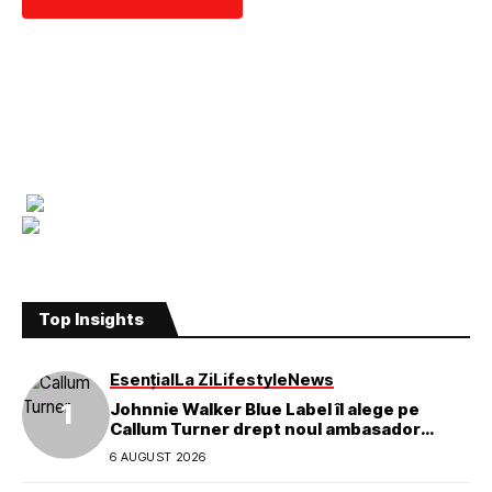
Top Insights
Esențial
La Zi
Lifestyle
News
Johnnie Walker Blue Label îl alege pe
Callum Turner drept noul ambasador
global al mărcii
6 AUGUST 2026