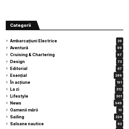
Categorii
Ambarcațiuni Electrice
29
Aventură
99
Cruising & Chartering
97
Design
73
Editorial
47
Esențial
289
În acțiune
191
La zi
312
Lifestyle
301
News
549
Oamenii mării
10
Sailing
224
Saloane nautice
92