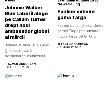
News
Esențial
În Acțiune
La Zi
News
Sailing
Johnnie Walker
Fairline extinde
Blue Label îl alege
gama Targa
pe Callum Turner
drept noul
Fairline continuă extinderea
ambasador global
gamei Targa prin lansarea
noului Targa 58 GTO, un...
al mărcii
RAZVAN CODOREAN
Johnnie Walker Blue Label
5 AUGUST 2026
își consolidează
poziționarea în universul
luxului contemporan prin...
RAZVAN CODOREAN
6 AUGUST 2026