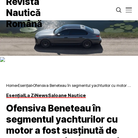
Home
Esențial
Ofensiva Beneteau în segmentul yachturilor cu motor a
fost susținută de noul Gran Turismo 50 Alpine Limited
Esențial
La Zi
News
Saloane Nautice
Edition
Ofensiva Beneteau în
segmentul yachturilor cu
motor a fost susținută de