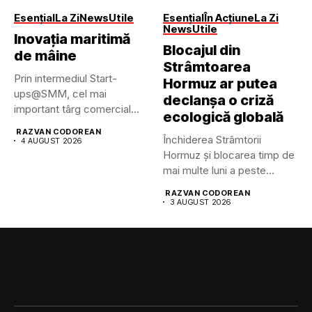
Esențial
La Zi
News
Utile
Esențial
În Acțiune
La Zi
News
Utile
Inovația maritimă
Blocajul din
de mâine
Strâmtoarea
Prin intermediul Start-
Hormuz ar putea
ups@SMM, cel mai
declanșa o criză
important târg comercial
ecologică globală
maritim din lume pune...
RAZVAN CODOREAN
Închiderea Strâmtorii
4 AUGUST 2026
Hormuz și blocarea timp de
mai multe luni a peste...
RAZVAN CODOREAN
3 AUGUST 2026