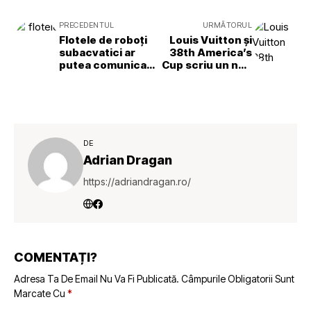
PRECEDENTUL
URMĂTORUL
Flotele de roboți
Louis Vuitton și
subacvatici ar
38th America’s
putea comunica
Cup scriu un nou
în siguranță pe
capitol pentru
distanțe lungi cu
yachting
ajutorul noilor
tehnologii
DE
Adrian Dragan
https://adriandragan.ro/
COMENTAȚI?
Adresa Ta De Email Nu Va Fi Publicată.
Câmpurile Obligatorii Sunt
Marcate Cu
*