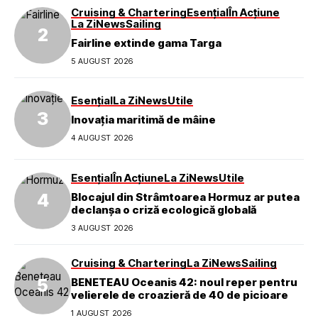
Cruising & Chartering
Esențial
În Acțiune
La Zi
News
Sailing
Fairline extinde gama Targa
5 AUGUST 2026
Esențial
La Zi
News
Utile
Inovația maritimă de mâine
4 AUGUST 2026
Esențial
În Acțiune
La Zi
News
Utile
Blocajul din Strâmtoarea Hormuz ar putea
declanșa o criză ecologică globală
3 AUGUST 2026
Cruising & Chartering
La Zi
News
Sailing
BENETEAU Oceanis 42: noul reper pentru
velierele de croazieră de 40 de picioare
1 AUGUST 2026