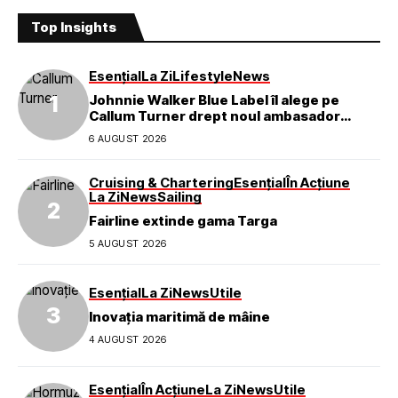
Top Insights
Esențial
La Zi
Lifestyle
News
Johnnie Walker Blue Label îl alege pe
Callum Turner drept noul ambasador
global al mărcii
6 AUGUST 2026
Cruising & Chartering
Esențial
În Acțiune
La Zi
News
Sailing
Fairline extinde gama Targa
5 AUGUST 2026
Esențial
La Zi
News
Utile
Inovația maritimă de mâine
4 AUGUST 2026
Esențial
În Acțiune
La Zi
News
Utile