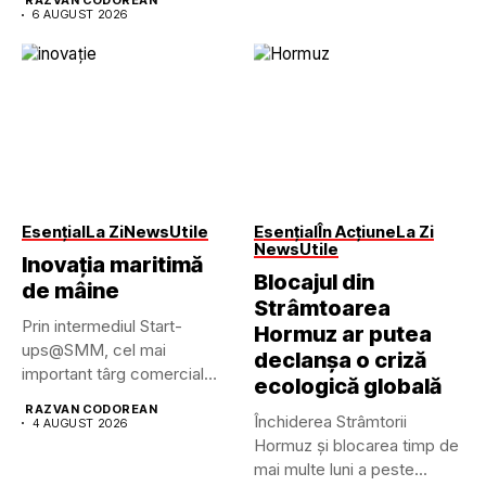
RAZVAN CODOREAN
6 AUGUST 2026
Esențial
La Zi
News
Utile
Esențial
În Acțiune
La Zi
News
Utile
Inovația maritimă
Blocajul din
de mâine
Strâmtoarea
Prin intermediul Start-
Hormuz ar putea
ups@SMM, cel mai
declanșa o criză
important târg comercial
ecologică globală
maritim din lume pune...
RAZVAN CODOREAN
Închiderea Strâmtorii
4 AUGUST 2026
Hormuz și blocarea timp de
mai multe luni a peste...