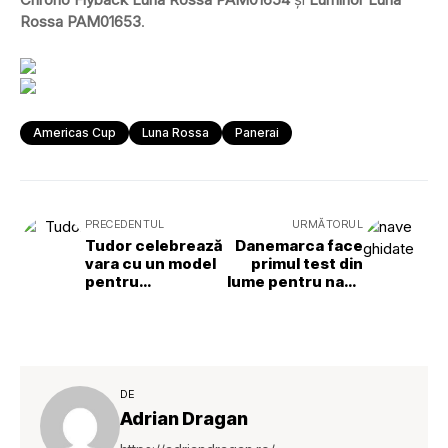
Rossa PAM01653
.
Americas Cup
Luna Rossa
Panerai
PRECEDENTUL
URMĂTORUL
Tudor celebrează
Danemarca face
vara cu un model
primul test din
pentru
lume pentru nave
scufundări
ghidate de pe
uscat
DE
Adrian Dragan