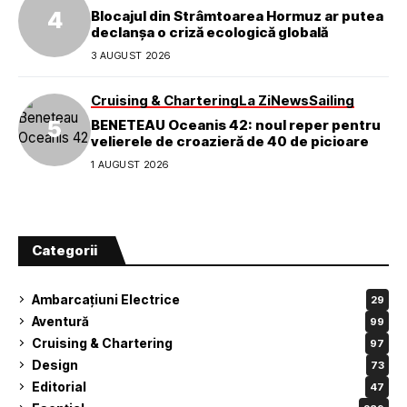
Blocajul din Strâmtoarea Hormuz ar putea
declanșa o criză ecologică globală
3 AUGUST 2026
Cruising & Chartering
La Zi
News
Sailing
BENETEAU Oceanis 42: noul reper pentru
velierele de croazieră de 40 de picioare
1 AUGUST 2026
Categorii
Ambarcațiuni Electrice
29
Aventură
99
Cruising & Chartering
97
Design
73
Editorial
47