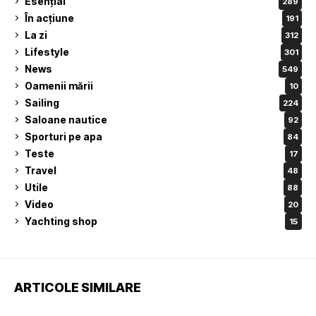
Esențial
289
În acțiune
191
La zi
312
Lifestyle
301
News
549
Oamenii mării
10
Sailing
224
Saloane nautice
92
Sporturi pe apa
84
Teste
17
Travel
48
Utile
88
Video
20
Yachting shop
15
ARTICOLE SIMILARE