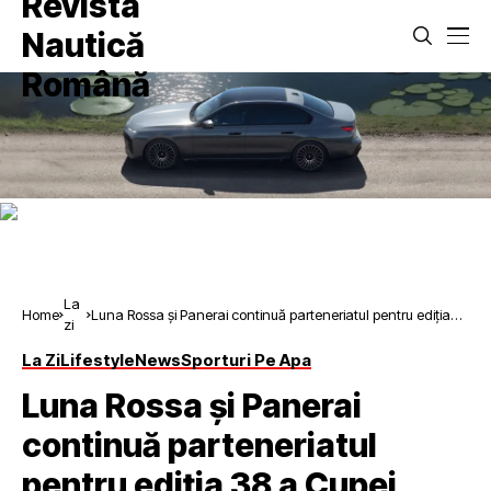
La
Home
Luna Rossa și Panerai continuă parteneriatul pentru ediția
zi
38 a Cupei America
La Zi
Lifestyle
News
Sporturi Pe Apa
Luna Rossa și Panerai
continuă parteneriatul
pentru ediția 38 a Cupei