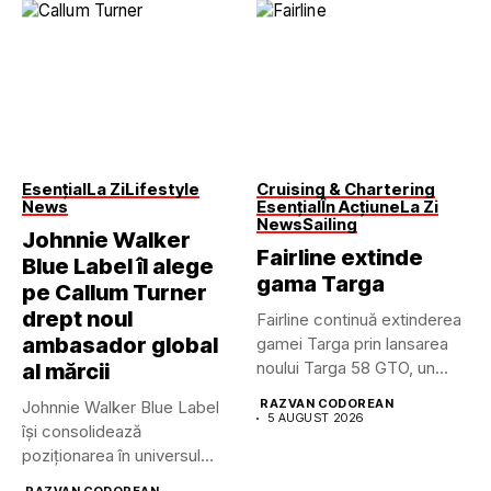
Esențial
La Zi
Lifestyle
Cruising & Chartering
News
Esențial
În Acțiune
La Zi
News
Sailing
Johnnie Walker
Fairline extinde
Blue Label îl alege
gama Targa
pe Callum Turner
drept noul
Fairline continuă extinderea
ambasador global
gamei Targa prin lansarea
noului Targa 58 GTO, un...
al mărcii
RAZVAN CODOREAN
Johnnie Walker Blue Label
5 AUGUST 2026
își consolidează
poziționarea în universul
luxului contemporan prin...